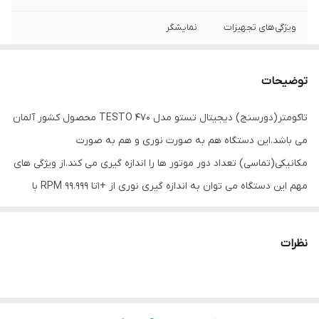
ویژگی‌های تجهیزات
نمایشگر
ابعاد
6x3x18 سانتی‌متر
توضیحات
تاکومتر(دورسنج) دیجیتال تستو مدل TESTO 470 محصول کشور آلمان
می باشد.این دستگاه هم به صورت نوری و هم به صورت
مکانیکی(تماسی) تعداد دور موتور ها را اندازه گیری می کند.از ویژگی های
مهم این دستگاه می توان به اندازه گیری نوری از +1تا 99.999 RPM با
دقت 0.02 و وضوح .001 ، 0.01 ،1 و اندازه گیری به صورت مکانیکی از +0.1 تا
19.999 RPM با دقت 0.02 مقدار خوانده شده می توان نام برد.از ویژگی های
نظرات
عمومی دستگاه باید به استفاده در بازه دمایی 0 تا 50 درجه سانتی گراد
اشاره کرد.منبع تغذیه دستگاه دو عدد باتری AA بوده که توانایی کار
مداوم تا 40 ساعت را دارا می باشد .وضوح صفحه نمایش ،یک خطی بود و