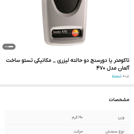
تاکومتر یا دورسنج دو حالته لیزری _ مکانیکی تستو ساخت
آلمان مدل 470
برند:
تستو
مشخصات
وزن
190 گرم
نوع سنجش
حرکت