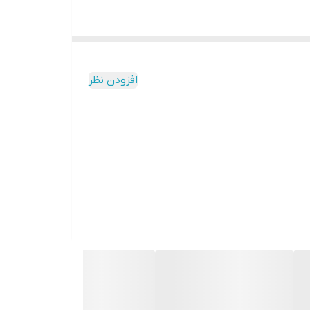
Manual Mode: Gr
Battery Life
Interval Logging
Dimensions
180 x 75 x 35mm 
افزودن نظر
Weight
300g (0.66lb)
Elcometer 319 De
Packing List
instructions