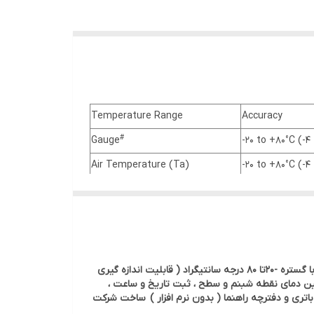
Temperature Range
Accuracy
#
Gauge
-20 to +80°C (-4
Air Temperature (Ta)
-20 to +80°C (-4
Surface Temperature (Ts)
-20 to +80°C (-4
External K-Type Thermocouple
-40 to +200°C (-
(Te)
Relative Humidity (RH)
0 to 100%RH
دستگاه رطوبت سنج دیجیتالی مدل 319استاندارد با قابلیت اندازه گیری نقطه شبنم ، رطوبت نسبی با گستره 0 تا 100 RH% ، دمای سطح با گستره -20تا 80 درجه سانتیگراد ( قابلیت اندازه گیری
 ) ، دمای محیط با گستره -20تا 80 درجه سانتیگراد و اختلاف دما بین دمای نقطه شبنم و سطح ، ثبت تاریخ و ساعت ،
Gauge & LCD Operating Range
-20°C to +80°C (
اتری و دفترچه راهنما ( بدون نرم افزار ) ساخت شرکت
Power Supply
2 x AA 1.5V Batt