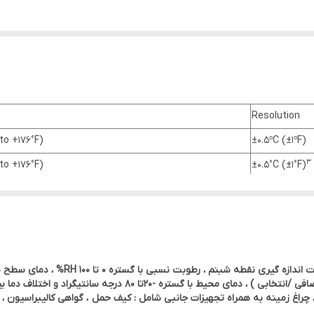
Resolution
 to +176°F)
±0.5ºC (±1ºF)
3
 to +176°F)
±0.5°C (±1°F)
 to +176°F)
±0.5°C (±1°F)
4
40 to+392°F)
±0.5°C (±1°F)
5
±3%RH
دمای سطح با گستره 40-الی 200 درجهسانتیگراد با پراب اضافی /انتخابی
-4°F to +176°F)
اغ زمینه به همراه تجهیزات جانبی شامل : کیف حمل ، گواهی کالیبراسیون ، ب
eries or via USB Cable