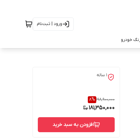
ورود | ثبت‌نام
رنگ خودرو
1 ساله
8
%
198,900,000
181,350,000
افزودن به سبد خرید