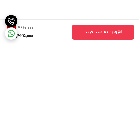
24,960,000
10
%
افزودن به سبد خرید
22,425,000
برگشت به بالا