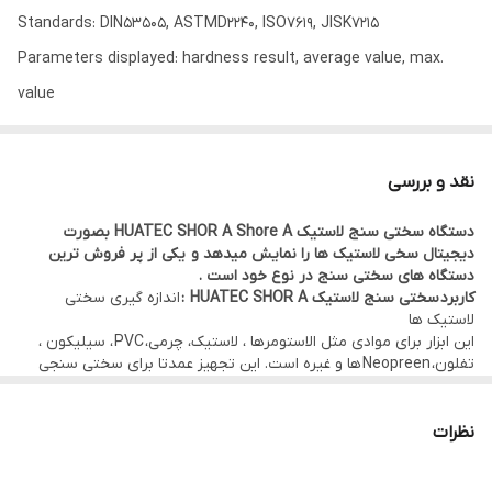
Standards: DIN53505, ASTMD2240, ISO7619, JISK7215
Parameters displayed: hardness result, average value, max.
value
Measurement range:0-100HA
Measurement deviation:＜1%H
نقد و بررسی
Resolution: 0.1
دستگاه سختی سنج لاستیک HUATEC SHOR A Shore A بصورت
Auto switch off
دیجیتال سخی لاستیک ها را نمایش میدهد و یکی از پر فروش ترین
Operating conditions: 0℃ to 40℃
دستگاه های سختی سنج در نوع خود است .
کاربرد سختی سنج لاستیک HUATEC SHOR A :
اندازه گیری سختی
Power supply: button battery
لاستیک ها
Optional accessories:
این ابزار برای موادی مثل الاستومرها ، لاستیک، چرمی، PVC ، سیلیکون ،
تفلون، Neopreen ها و غیره است. این تجهیز عمدتا برای سختی سنجی
Test stand
لاستیک و پلاستیک های نرم استفاده می شود.
Shore A test block
نظرات
Dimensions: 90x55x25mm
Weight:150g