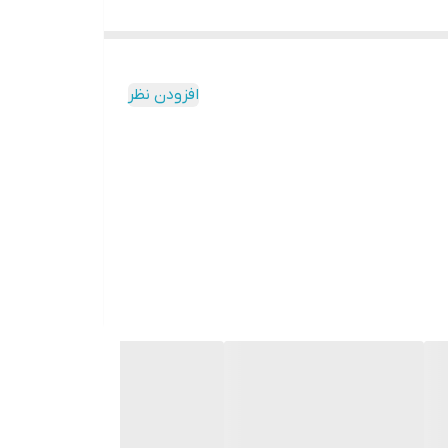
R7215.Executive standart – GB/T531-99,GB2411-80, 
Specification:
-High resolution;
افزودن نظر
-With facility, easy to operate;
-Use by handy or by test stand(HLX-AC);
-Test range: 0-100 HA;
-Available test range: 10-90 HA ;
-Dimension: 115*60*25(mm);
-Stroke: 2.5 mm;
-Tip dimension: Φ0.79mm;
-Net weight: 0.5kgs.