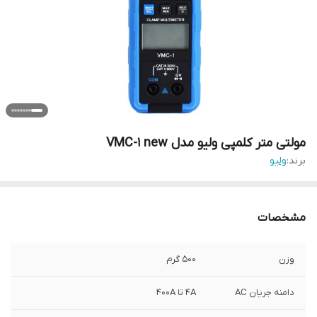
مولتی متر کلمپی ولیو مدل VMC-1 new
برند:
ولیو
مشخصات
وزن
500 گرم
دامنه جریان AC
4A تا 400A