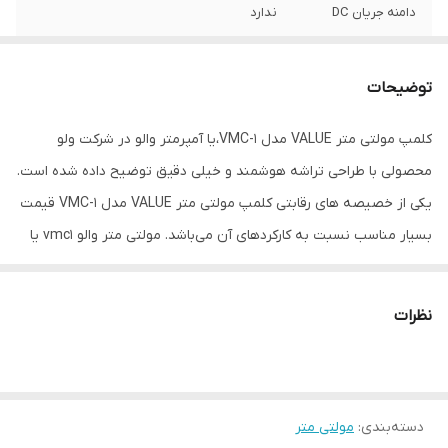
دامنه جریان DC
ندارد
ویژگی‌های مولتی‌متر
تست دیود , تست خازن
توضیحات
منبع تغذیه
باتری
کلمپ مولتی متر VALUE مدل VMC-1،یا آمپرمتر والو در شرکت ولو
مقاومت
400 تا 40M اهم
محصولی با طراحی تراشه هوشمند و خیلی دقیق توضیح داده شده است.
ظرفیت خازنی
4n تا 4m
یکی از خصیصه های رقابتی کلمپ مولتی متر VALUE مدل VMC-1 قیمت
بسیار مناسب نسبت به کارکردهای آن می‌باشد. مولتی متر والو vmc1 یا
اقلام همراه
کیف حمل ، پراپ ، سنسور اندازه گیری دما ، دو
آمپرمتر ولیو مکانیزم خاموش شونده ی اتوماتیک نیز دارا می باشد یعنی
عدد باطری ، دفترچه راهنما
اگر دستگاه را روشن نمایید و بعد از 15 دقیقه از آن استفاده نکنید به
نظرات
دقت پایه ای DC
3+0.7%
منظور ذخیره سازی باتری دستگاه به طور اتوماتیک خاموش می گردد.
ابعاد
300x160x50 میلی‌متر
دسته‌بندی
:
مولتی متر