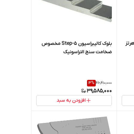
میلیمتر 4 مگاهرتز
بلوک کالیبراسیون 5-Step مخصوص
ضخامت سنج التراسونیک
14
%
46,410,000
39,585,000
افزودن به سبد