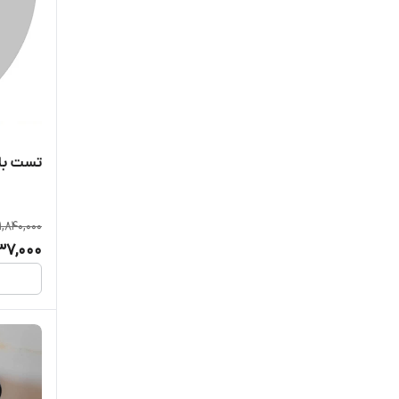
تست بلو
1,840,000
37,000