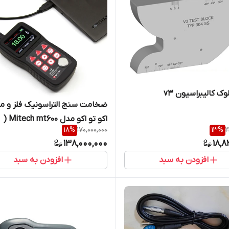
ک کالیبراسیون v3
ضخامت سنج التراسونیک فلز و مو
اکو تو اکو مدل Mitech mt600 (
18
%
170,000,000
13
%
2
نمایندگی اصلی )
138,000,000
18,8
افزودن به سبد
افزودن به سبد