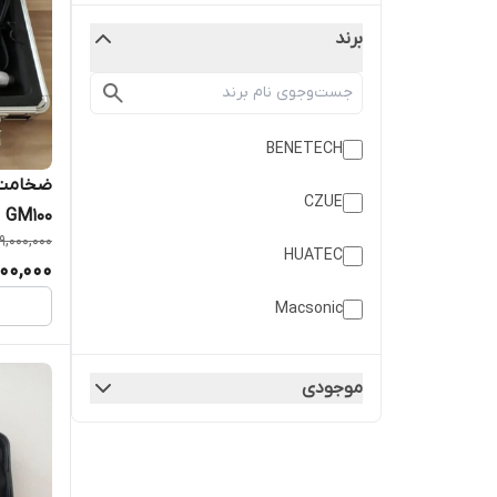
برند
BENETECH
ضخامت س
CZUE
GM100
19,000,000
HUATEC
000,000
Macsonic
MITECH
موجودی
sonatest
Wintact