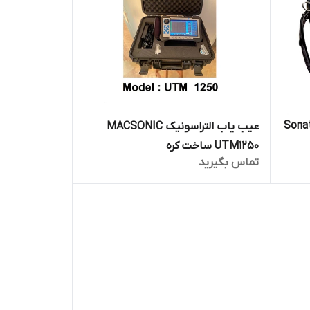
ونیک مدل +Sonatest
عیب یاب التراسونیک MACSONIC
UTM1250 ساخت کره
تماس بگیرید