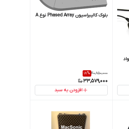
بلوک کالیبراسیون Phased Array نوع A
اد
18
%
40,950,000
33,579,000
افزودن به سبد