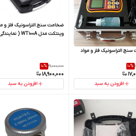
ضخامت سنج التراسونیک فلز و مو
وینتکت مدل WT100A ( ن
جوش آزما تجهیز )
نج التراسونیک فلز و مواد
10
%
21,000,000
10
%
18,900,000
17,
افزودن به سبد
افزودن به سبد