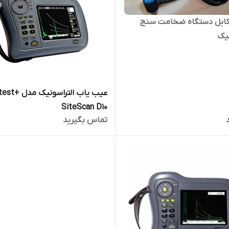
 کابل دستگاه ضخامت سنج
نیک
عیب یاب التراس
SiteScan D10
تماس بگیرید