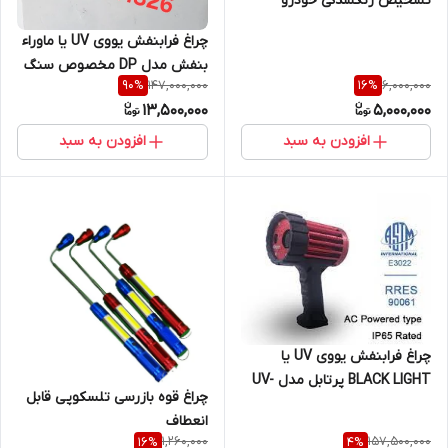
تشخیص رنگشدگی خودرو
چراغ فرابنفش یووی UV یا ماوراء
بنفش مدل DP مخصوص سنگ
147,000,000
6,000,000
90
%
16
%
شناسی و کانی شناسی و شکار
13,500,000
5,000,000
سنگهای قیمتی مدل 125 وات
شارژی
افزودن به سبد
افزودن به سبد
چراغ فرابنفش یووی UV یا
BLACK LIGHT پرتابل مدل UV-
چراغ قوه بازرسی تلسکوپی قابل
400 ساخت کمپانی LCNDT
انعطاف
مخصوص سنگ شناسی، گوهر
1,260,000
157,500,000
16
%
4
%