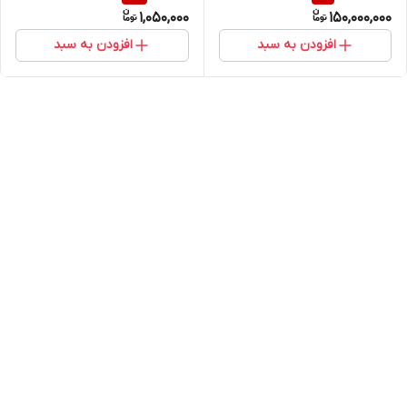
شناسی، کارشناسی رنگ خودرو،
1,050,000
150,000,000
تستهای غیر مخرب NDT
افزودن به سبد
افزودن به سبد