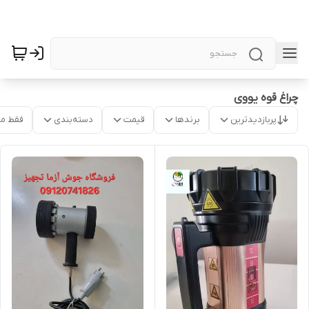
چراغ قوه یووی
پربازدیدترین
برندها
قیمت
دسته‌بندی
فقط م