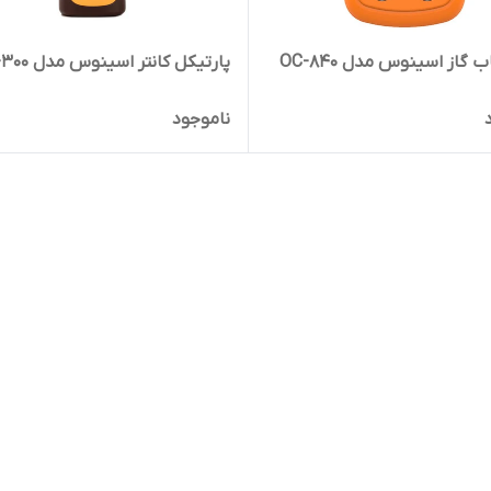
گاز اسینوس مدل OC-840
پارتیکل کانتر اسینوس مدل OC-300
ناموجود