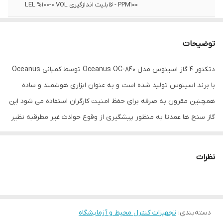
PPM100 - قابلیت اندازگیری LEL %100-0 VOL
نوع سنجش
گاز
توضیحات
ویژگی‌های تجهیزات
نمایشگر
دتکتور 4 گاز اسینوس مدل Oceanus OC-840 توسط کمپانی Oceanus
ابعاد
7x3x14 سانتی‌متر
با برند اسینوس تولید شده است و به عنوان ابزاری هوشمند و ساده
همچنین مقرون به صرفه برای حفظ امنیت کارگران استفاده می شود این
گاز سنج ها عمدتا به منظور پیشگیری از وقوع حوادث غیر مطرقبه نظیر
آتش سوزی، مسمومیت و خفگی در معادن و صنایع شیمیایی پتروشیمی
ها و پتروپالایشگاه طراحی شده اند. عملکرد ساده ، به همراه پمپ داخلی
نظرات
SmartSample و موتور نمونه بردار هوشمند از جمله اصلی ترین ویژگی
های گازسنج Oceanus OC-840 می باشد. گازسنج مولتی دتکتور
Oceanus OC-840 دستگاهی برای اندازه گیری مقادیر غلظت گاز های
دسته‌بندی
:
تجهیزات کنترل محیط و آزمایشگاه
H2S ،CO ،O2 و حجم LEL گازهای مشتعل می باشد . این دتکتور گاز