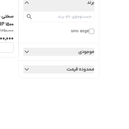
برند
P 1500
7,250,000
sino asge
000,000
موجودی
محدوده قیمت