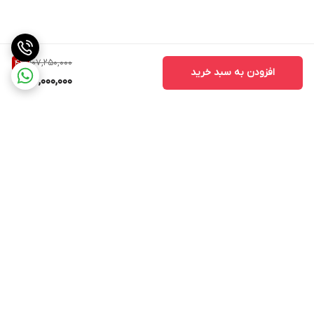
107,250,000
4
%
افزودن به سبد خرید
102,000,000
برگشت به بالا