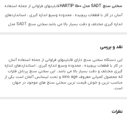
سختی سنج SADT مدل HARTIP 1500
قابلیتهای فراوانی از جمله استفاده
آسان در کار با قطعات پیچیده ، محدوده وسیع اندازه گیری ، استانداردهای
اندازه گیری مختلف و دقت بسیار بالا می باشد.سختی سنج SADT مدل
HARTIP 1500 سبک و دقیق است .
ساخت کمپانی سینوایج (Sino Age) تحت لیسانس المان
نقد و بررسی
*دقت بالا-قیمت مناسب
این دستگاه سختی سنج دارای قابلیتهای فراوانی از جمله استفاده آسان
*پراب سرخود با نوع پراب D
در کار با قطعات پیچیده ، محدوده وسیع اندازه گیری ، استانداردهای اندازه
*اندازه گیری در تمام زوایا
گیری مختلف و دقت بسیار بالا می باشد.. این سختی سنج پرتابل فلزات
که محصول کمپانی معروف sino age و تحت لیسانس آلمان است یکی از
*مناسب برای تمام فلزات
مناسب ترین و خوش قیمت ترین سختی سنج های موجود در جهان
*مقیاس سختی HL/HRC/HRB/HB/HV/HS
است.
*گنجایش حافظه: 99 داده
بازه اندازه گیری: HL170-960/ HRC17-70/ HRB13-109/
نظرات
HB20-655/ HV80-940/ HS32-99.5
خاموشی خودکار و دارای نشانگر هشدار باتری ضعیف