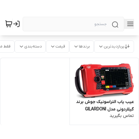
پربازدیدترین
برندها
قیمت
دسته‌بندی
فقط م
عیب یاب التراسونیک جوش برند
گیلاردونی مدل GILARDONI
تماس بگیرید
RDG-2500S ساخت ایتالیا ( همراه
6 عدد پراب و یک عدد تست
بلوک V2)