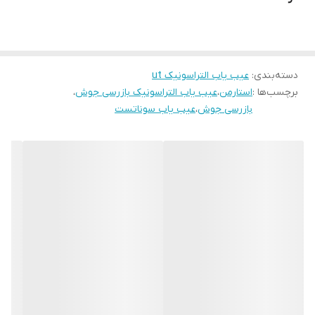
فرکانس: 15 تا 5000 هرتز
انحراف : از 0 تا 2msec
تقویت کننده خطی : مثبت منفی 0,1dB
سرعت : 100 به 10,000 متر بر ثانیه
دسته‌بندی
:
عیب یاب التراسونیک ut
برچسب‌ها :
استارمن
،
عیب یاب التراسونیک بازرسی جوش
،
ولتاژ : موج مربع دو قطبی از 50÷400 ( RDG 2500 – 2500S )
بازرسی جوش
،
عیب یاب سوناتست
آستانه : 0 – 50HS% خطی و خطی نیست
عمودی خطی : ±1% (FSH) برای تنظیم 5MHz , ±2% (FSH) برای 10
مگاهرتز
افقی عمودی : 0.4 % عرض صفحه کامل ( FSW )