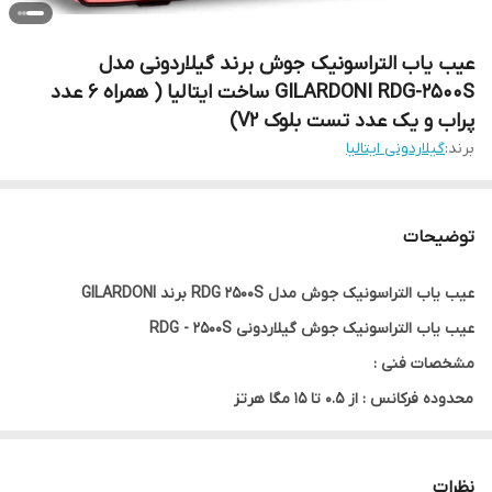
عیب یاب التراسونیک جوش برند گیلاردونی مدل
GILARDONI RDG-2500S ساخت ایتالیا ( همراه 6 عدد
پراب و یک عدد تست بلوک V2)
برند:
گیلاردونی ایتالیا
توضیحات
عیب یاب التراسونیک جوش مدل RDG 2500S برند GILARDONI
عیب یاب التراسونیک جوش گیلاردونی RDG - 2500S
مشخصات فنی :
محدوده فرکانس : از 0.5 تا 15 مگا هرتز
عمق بازرسی : از 5mm به 15m
تاریخ محاسبه شده : از 0mm به 15m
نظرات