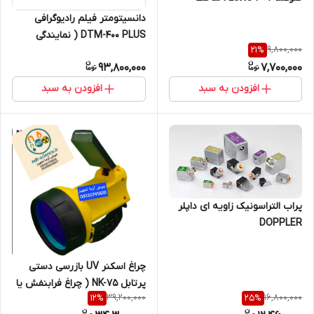
کمپانی SREM فرانسه
دانسیتومتر فیلم رادیوگرافی
DTM-400 PLUS ( نمایندگی
9,800,000
21
%
اصلی جوش آزما تجهیز)
93,800,000
7,700,000
افزودن به سبد
افزودن به سبد
پراب التراسونیک زاویه ای داپلر
DOPPLER
چراغ اسکنر UV بازرسی دستی
پرتابل NK-75 ( چراغ فرابنفش یا
39,200,000
16,800,000
12
%
25
%
ماورا بنفش یا اسکنر یووی)