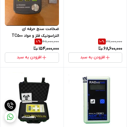
مغناطیسی MT مدل AC/DC
ساخت کمپانی CILIDA چین مدل
CLD-220
ضخامت سنج حرفه ای
التراسونیک فلز و مواد TC500
168,000,000
77,000,000
8
%
10
%
مخصوص کمپانی TESTECH کره
154,000,000
68,600,000
با 18 ماه گارانتی و قابلیت اکو تو
اکو
افزودن به سبد
افزودن به سبد