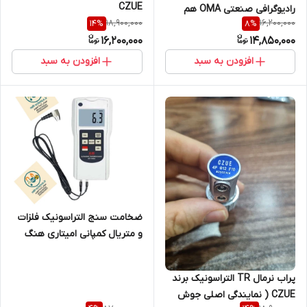
CZUE
رادیوگرافی صنعتی OMA هم
18,900,000
16,200,000
14
%
8
%
16,200,000
14,850,000
افزودن به سبد
افزودن به سبد
ضخامت سنج التراسونیک فلزات
و متریال کمپانی امیتاری هنگ
کنگ مدل AMITTARI AT-140T3
( نمایندگی اصلی جوش آزما
پراب نرمال TR التراسونیک برند
تجهیز 09120741826)
CZUE ( نمایندگی اصلی جوش