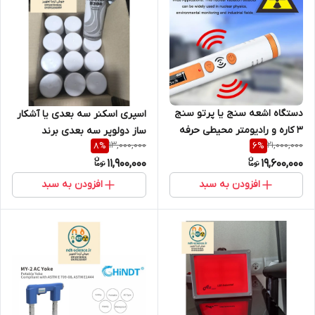
دستگاه اشعه سنج یا پرتو سنج
اسپری اسکنر سه بعدی یا آشکار
3 کاره و رادیومتر محیطی حرفه
ساز دولوپر سه بعدی برند
13,000,000
21,000,000
8
%
6
%
ای و دزیمتر فردی و گایگر هشدار
بایکوتست سوئد ( پک 12 عددی)
11,900,000
19,600,000
دهنده پرتو و اشعه هسته ای
( نمایندگی اصلی جوش آزما
تجهیز 09120741826)
افزودن به سبد
افزودن به سبد