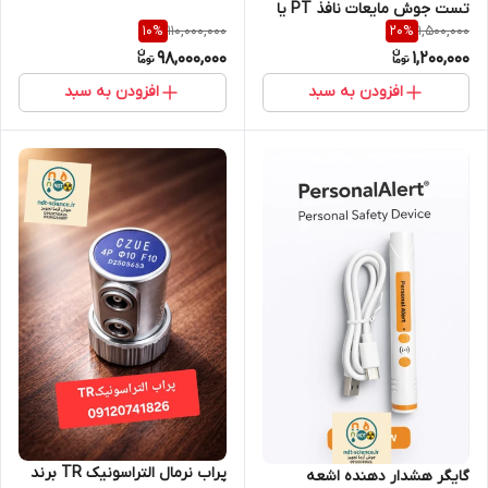
تست جوش مایعات نافذ PT یا
روی رنگ ( نمایندگی اصلی جوش
110,000,000
1,500,000
10
%
20
%
اسکن سه بعدی ساخت کمپانی
آزما تجهیز 09120741826)
98,000,000
1,200,000
SREM فرانسه مدل FLUXO
R175
افزودن به سبد
افزودن به سبد
پراب نرمال التراسونیک TR برند
گایگر هشدار دهنده اشعه