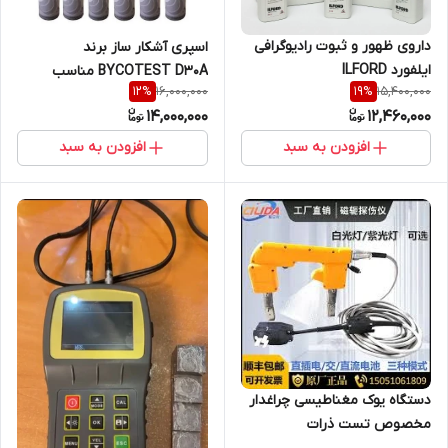
داروی ظهور و ثبوت رادیوگرافی
اسپری آشکار ساز برند
ایلفورد ILFORD
BYCOTEST D30A مناسب
16,000,000
15,400,000
12
%
19
%
اسکن سه بعدی و آشکارسازی
14,000,000
12,460,000
روش تست جوش مایعات نافذ
افزودن به سبد
افزودن به سبد
دستگاه یوک مغناطیسی چراغدار
مخصوص تست ذرات