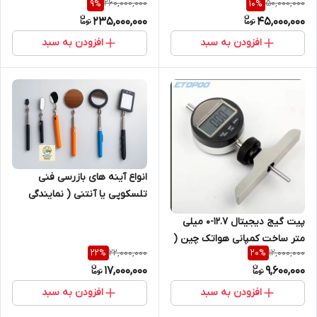
260,000,000
50,000,000
9
%
10
%
نانومتر با توان 120 وات واقعی (
235,000,000
45,000,000
نمایندگی اصلی جوش آزما تجهیز
09120741826)
افزودن به سبد
افزودن به سبد
انواع آینه های بازرسی فنی
تلسکوپی یا آنتنی ( نمایندگی
اصلی جوش آزما تجهیز
پیت گیج دیجیتال 12.7-0 میلی
09120741826)
متر ساخت کمپانی هواتک چین (
22,000,000
12,000,000
22
%
20
%
نمایندگی اصلی جوش آزما تجهیز
17,000,000
9,600,000
09120741826)
افزودن به سبد
افزودن به سبد