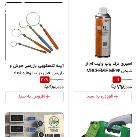
اسپری ترک یاب وایت ام ار
آینه تلسکوپی بازرسی جوش و
شیمی MRCHEMIE MR72
بازرسی فنی در سایزها و ابعاد
1,400,000
910,000
30
%
12
%
مختلف
980,000
798,000
افزودن به سبد
افزودن به سبد