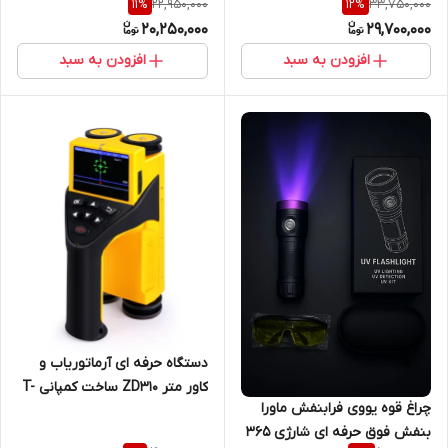
22,950,000
33,750,000
11
%
12
%
20,250,000
29,700,000
افزودن به سبد
افزودن به سبد
دستگاه حرفه ای آرماتوریاب و
کاور متر ZD310 ساخت کمپانی T-
چراغ قوه یووی فرابنفش ماورا
Measurement ( نمایندگی اصلی
بنفش فوق حرفه ای شارژی 365
جوش آزما تجهیز-09120741826)