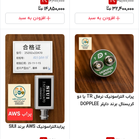
16,200,000
35,100,000
8
%
7
%
اصلی جوش آزما تجهیز
14,850,000
32,400,000
09120741826)
افزودن به سبد
افزودن به سبد
پراب التراسونیک نرمال TR یا دو
کریستال برند داپلر DOPPLEE
پرابدالتراسونیک AWS برند SIUI