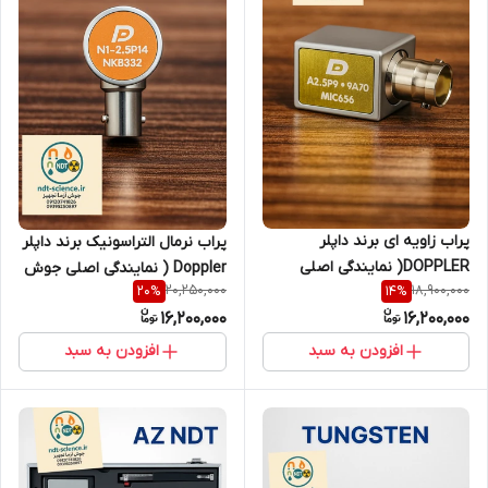
پراب زاویه ای برند داپلر
پراب نرمال التراسونیک برند داپلر
DOPPLER( نمایندگی اصلی
Doppler ( نمایندگی اصلی جوش
20,250,000
18,900,000
20
%
14
%
جوش آزما تجهیز 09120741826)
آزما تجهیز 09120741826)
16,200,000
16,200,000
افزودن به سبد
افزودن به سبد