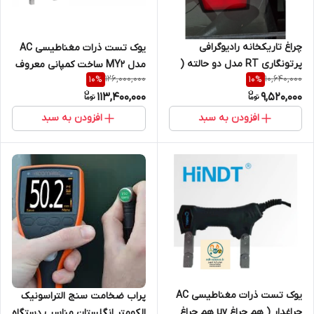
چراغ تاریکخانه رادیوگرافی
یوک تست ذرات مغناطیسی AC
پرتونگاری RT مدل دو حالته (
مدل MY2 ساخت کمپانی معروف
126,000,000
10,640,000
10
%
10
%
کم نور و پور نور) SAFEATY
HINDT با 18 ماه گارانتی (
113,400,000
9,520,000
LIGHT
نمایندگی اصلی جوش آزما تجهیز
09120741826)
افزودن به سبد
افزودن به سبد
یوک تست ذرات مغناطیسی AC
پراب ضخامت سنج التراسونیک
چراغدار ( هم چراغ uv هم چراغ
الکومتر انگلستان مناسب دستگاه