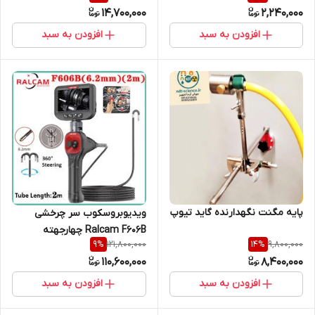
14,700,000
2,240,000
افزودن به سبد
افزودن به سبد
پایه مگنت نگهدارنده گاید تیوپ
ویدیوبروسکوب سر چرخشی
Ralcam F606B چهارجهته
121,800,000
9,800,000
9
%
14
%
110,600,000
8,400,000
افزودن به سبد
افزودن به سبد