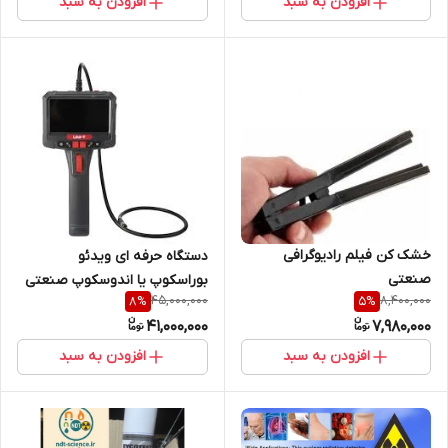
افزودن به سبد
افزودن به سبد
خشک کن فیلم رادیوگرافی
دستگاه حرفه ای ویدئو
صنعتی
بوراسکوپ یا اندوسکوپ صنعتی
45,000,000
8,400,000
8
%
5
%
پراب پرخشی یونی-تی مدل
41,000,000
7,980,000
UT663B
افزودن به سبد
افزودن به سبد