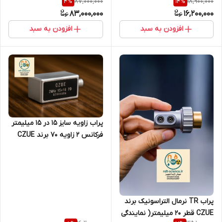
87,000,000
18,900,000
4
%
14
%
آزما تجهیز 09120741826)
83,000,000
16,200,000
افزودن به سبد
افزودن به سبد
پراب زاویه سایز 15 در 15 میلیمتر
فرکانس 2 زاویه 70 برند CZUE
پراب TR نرمال التراسونیک برند
CZUE قطر 20 میلیمتر( نمایندگی