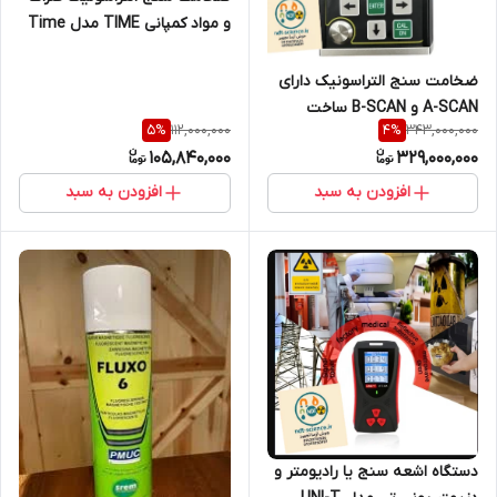
و مواد کمپانی TIME مدل Time
TT120
ضخامت سنج التراسونیک دارای
A-SCAN و B-SCAN ساخت
112,000,000
343,000,000
5
%
4
%
کمپانی هواتک چین مدل TG-
105,840,000
329,000,000
5700 مدل
افزودن به سبد
افزودن به سبد
دستگاه اشعه سنج یا رادیومتر و