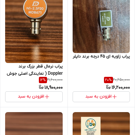
پراب زاویه ای 45 درجه برند داپلر
پراب نرمال قطر بزرگ برند
Doppler ( نمایندگی اصلی جوش
21,600,000
20,250,000
12
%
20
%
آزما تجهیز 09120741826)
18,900,000
16,200,000
افزودن به سبد
افزودن به سبد