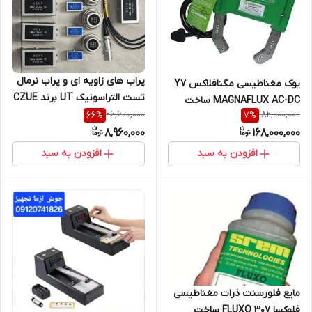
پراب های زاویه ای و پراب نرمال
یوک مغناطیسی مگنافلاکس Y7
تست التراسونیک UT برند CZUE
MAGNAFLUX AC-DC ساخت
26,600,000
182,000,000
66
%
7
%
کمپانی مگنافلاکس انگلستان
8,960,000
168,000,000
افزودن به سبد
افزودن به سبد
مایع فلورسنت ذرات مغناطیسی
فلوکسا FLUXO 307 ساخت