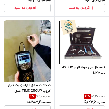
34,300,000
12,460,000
نمایندگی اصلی جوش آزما تجهیز
09120741826
افزودن به سبد
افزودن به سبد
کیف بازرسی جوشکاری 17 تیکه
NK-3000
ضخامت سنج التراسونیک تایم
گروپ TIME GROUP مدل
266,000,000
54,600,000
4
%
12
%
TIME®2190
253,400,000
47,600,000