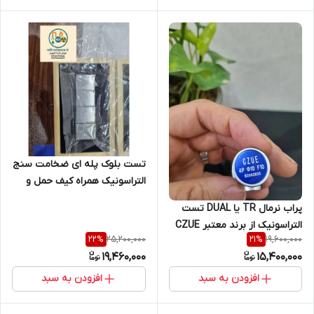
تست بلوک پله ای ضخامت سنج
التراسونیک همراه کیف حمل و
سرتیفیکیت ساخت کمپانی czue
پراب نرمال TR یا DUAL تست
مدل 4 پله
التراسونیک از برند معتبر CZUE
25,200,000
19,600,000
22
%
21
%
( قطر ده و فرکانس 4 مگاهرتز )
19,460,000
15,400,000
افزودن به سبد
افزودن به سبد