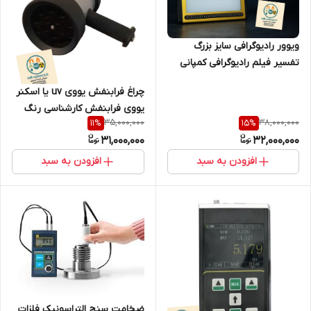
ویوور رادیوگرافی سایز بزرگ
تفسیر فیلم رادیوگرافی کمپانی
AZNDT مدل F66
چراغ فرابنفش یووی uv یا اسکنر
یووی فرابنفش کارشناسی رنگ
35,000,000
38,000,000
11
%
15
%
UV-LED 365 مدل 90 وات جدید
31,000,000
32,000,000
افزودن به سبد
افزودن به سبد
ضخامت سنج التراسونیک فلزات