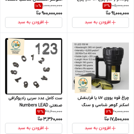
1,000,000,000
105,000,000
10
%
13
%
سفید) مدل MY3 ساخت کمپانی
الکومتر mtg4 و mtg8
900,000,000
91,000,000
معروف HINDT با 18 ماه گارانتی (
نمایندگی اصلی جوش آزما تجهیز
افزودن به سبد
افزودن به سبد
09120741826)
چراغ قوه یووی uv یا فرابنفش
ست کامل عدد سربی رادیوگرافی
اسکنر گوهر شناسی و سنگ
صنعتی Numbers LEAD
47,600,000
20,000,000
92
%
12
%
شناسی و بازرسی فنی و
3,360,000
17,500,000
کارشناسی رنگ خودورو همراه با
عینک uv مدل 10 LED
افزودن به سبد
افزودن به سبد