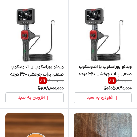
ویدئو بوراسکوپ یا اندوسکوپ
ویدئو بوراسکوپ یا اندوسکوپ
صنعی پراب چرخشی 360 درجه
صنعی پراب چرخشی 360 درجه
96,000,000
116,100,000
8
%
8
%
مدل Ralcam F606B-2 (
مدل Ralcam F606B-1 ( نمایندگی
88,000,000
105,840,000
نمایندگی اصلی جوش آزما تجهیز
اصلی جوش آزما تجهیز
09120741826) . کابل دو متری
09120741826) . کابل یک متری
افزودن به سبد
افزودن به سبد