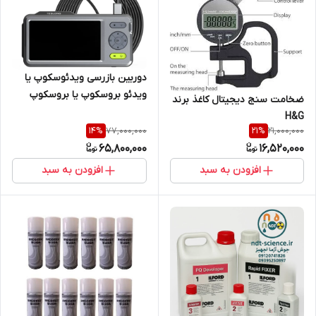
دوربین بازرسی ویدئوسکوپ یا
ویدئو بروسکوپ یا بروسکوپ
ضخامت سنج دیجیتال کاغذ برند
صنعتی با کابل 5 متری کمپانی R
H&G
&R قابل اتصال به کامپیوتر
77,000,000
21,000,000
14
%
21
%
65,800,000
16,520,000
افزودن به سبد
افزودن به سبد