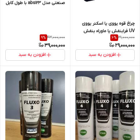
صنعتی مدل abs123 با طول کابل
10 متری
چراغ قوه یووی یا اسکنر یووی
UV فرابنفش یا ماوراء بنفش
43,000,000
31,000,000
9
%
6
%
شارژی سنگهای قیمتی مخصوص
39,000,000
29,000,000
سنگ شناسی و کانی شناسی و
گوهر شناسی و کارشناسی رنگ
افزودن به سبد
افزودن به سبد
خودرو و بازرسی فنی NDT مدل
ZBU-1000F