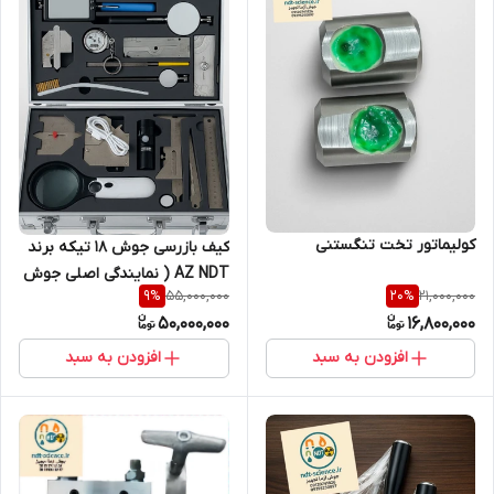
کولیماتور تخت تنگستنی
کیف بازرسی جوش 18 تیکه برند
AZ NDT ( نمایندگی اصلی جوش
55,000,000
21,000,000
9
%
20
%
آزما تجهیز 09120741826)
50,000,000
16,800,000
افزودن به سبد
افزودن به سبد