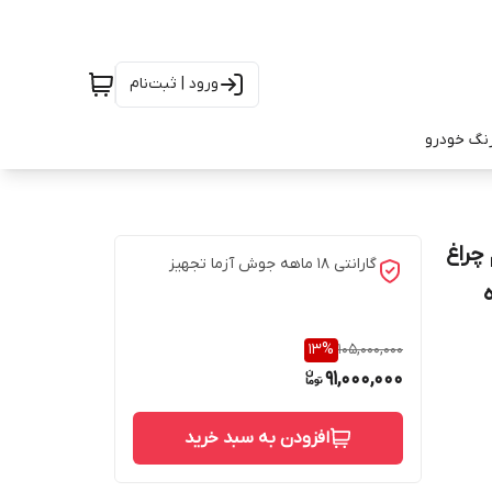
ورود | ثبت‌نام
رنگ خودرو
A چراغدار ( هم چراغ uv هم چراغ
گارانتی 18 ماهه جوش آزما تجهیز
H با 18 ماه
13
%
105,000,000
91,000,000
افزودن به سبد خرید