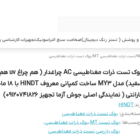
 پوشش ( تستر رنگ دیجیتال)
ضخامت سنج التراسونیک
تجهیزات کارشناسی 
/
تست ذرات مغناطیسی MT
/
یوک تست ذرات مغناطیسی
یوک تست ذرات مغناطیسی C
سفید) مدل MY3 ساخت کمپانی معروف INDT
رانتی ( نمایندگی اصلی جوش آزما تجهیز 09120741826)
ند:
HINDT
ته‌بندی
:
یوک تست ذرات مغناطیسی
چسب‌ها :
یوک تست MT
،
یوک ذرات مغناطیسی
،
یوک بازرسی تست ذرات مغناطیسی