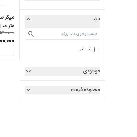
برند
9,700,000
نمایندگ
000,000
741826)
پیک متر
موجودی
محدوده قیمت