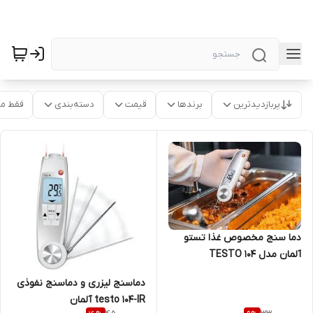
پربازدیدترین
برندها
قیمت
دسته‌بندی
فقط م
دما سنج مخصوص غذا تستو
آلمان مدل TESTO 104
دماسنج لیزری و دماسنج نفوذی
testo 104-IR آلمان