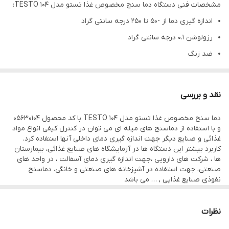
مشخصات فنی دستگاه دما سنج مخصوص غذا تستو مدل TESTO 104:
اندازه گیری دما از -50 تا 250 درجه سانتی گراد
رزولوشن 0.1 درجه سانتی گراد
ضد زنگ
دارای IP65
طول پراب 106 میلی متر
نقد و بررسی
دارای DATA HOLD و AUTO HOLD
دما سنج مخصوص غذا تستو مدل TESTO 104 با کد محصول 05630104
قابلیت نمایش MIN/MAX
و با استفاده از دماسنج های میله ای می توان در کنترل کیفی انواع مواد
دمای ذخیره سازی: 30- تا 70 درجه سانتی گراد
غذائی و صنایع دیگر جهت اندازه گیری دمای داخلی آنها استفاده کرد.
کاربرد بیشتر این دستگاه ها در آزمایشگاه های صنایع غذائی، بیمارستان
دمای عملیاتی:20- تا 60 درجه سانتی گراد
ها ، شرکت های دارویی ،جهت اندازه گیری دمای آسفالت ، در واحد های
وزن : 165 گرم
صنعتی، جهت استفاده در آشپزخانه های صنعتی و خانگی، دماسنج
نفوذی صنایع غذایی , … می باشد
ابعاد : 20*47*268 میلی متر
ابعاد(پراب جمع شده): 20 * 47*163 میلی متر
نظرات
نرخ اندازه گیری : 0.5 sec