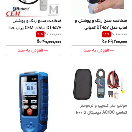
ضخامت سنج رنگ و پوشش و
ضخامت سنج رنگ و پوشش
لعاب مدل DT-157 کمپانی
DT-157H ساخت CEM پراب جدا
47,000,000
60,000,000
14
%
18
%
معروف CEM
40,000,000
49,200,000
افزودن به سبد
افزودن به سبد
مولتی متر کلمپی و ترمومتر
تماسی AC/DC دیجیتال تا 1000
آمپر برند CEM مدل DT-3347 (
نمایندگی اصلی جوش آزما تجهیز