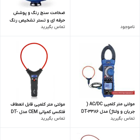
09120741826)
ضخامت سنج رنگ و پوشش
حرفه ای و تستر تشخیص رنگ
ناموجود
تماس بگیرید
خودور مدل DT-156H کمپانی
معروف CEM
مولتی متر کلمپی AC/DC (
مولتی متر کلمپی قابل انعطاف
جریان و ولتاژ) مدل DT-3386
فلکسی کمپانی CEM مدل DT-
تماس بگیرید
تماس بگیرید
همراه با کلمپ قابل انعطاف
320
CP20