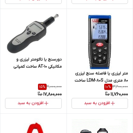
دورسنج یا تاکومتر لیزری و
مکانیکی AT-10 ساخت کمپانی
متر لیزری یا فاصله سنج لیزری
CEM ( نمایندگی اصلی جوش آزما
80 متری مدل LDM-80S ساخت
تجهیز 09120741826)
21,000,000
13,200,000
15
%
10
%
کمپانی CEM
17,800,000
11,760,000
افزودن به سبد
افزودن به سبد