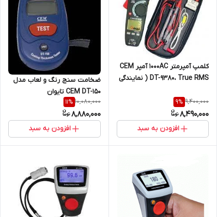
کلمپ آمپرمتر 1000AC آمپر CEM
DT-9380، True RMS ( نمایندگی
ضخامت سنج رنگ و لعاب مدل
اصلی جوش آزما تجهیز
CEM DT-150 تایوان
09120741826)
10,080,000
9,400,000
11
%
9
%
8,880,000
8,490,000
افزودن به سبد
افزودن به سبد