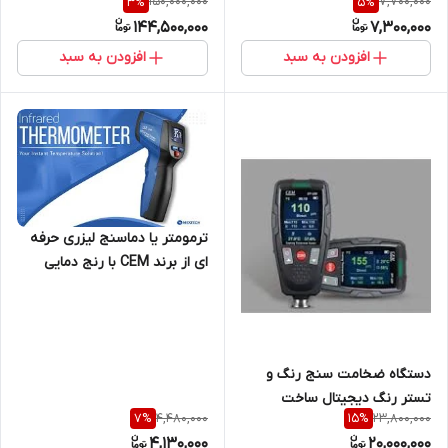
150,000,000
7,700,000
3
%
5
%
مدل DT-835 ( رنج منفی 50 تا
مدل DT-986H ( نمایندگی اصلی
144,500,000
7,300,000
800)- نمایندگی اصلی جوش آزما
جوش آزما تجهیز 09120741826)
تجهیز 09120741826
افزودن به سبد
افزودن به سبد
ترمومتر یا دماسنج لیزری حرفه
ای از برند CEM با رنج دمایی
منفی 50 تا مثبت 500 درجه مدل
CEM DT-820
دستگاه ضخامت سنج رنگ و
تستر رنگ دیجیتال ساخت
4,480,000
23,800,000
7
%
15
%
کمپانی CEM مدل DT-159
4,130,000
20,000,000