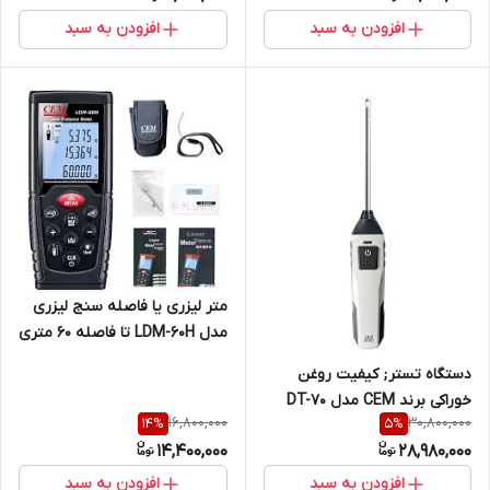
افزودن به سبد
افزودن به سبد
متر لیزری یا فاصله سنج لیزری
مدل LDM-60H تا فاصله 60 متری
ساخت کمپانی CEM
دستگاه تستر; کیفیت روغن
خوراکی برند CEM مدل DT-70
16,800,000
30,800,000
14
%
5
%
14,400,000
28,980,000
افزودن به سبد
افزودن به سبد