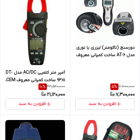
دورسنج (تاکومتر) لیزری یا نوری
مدل AT-6 ساخت کمپانی معروف
CEM ( نمایندگی اصلی جوش
آزما تجهیز 09120741826)
آمپر متر کلمپی AC/DC مدل DT-
9381 ساخت کمپانی معروف CEM،
23,520,000
7,700,000
10
%
5
%
دارای True RMS و ac/dc تا 1000
21,120,000
7,300,000
آمپر ( نمایندگی اصلی جوش آزما
تجهیز 09120741826)
افزودن به سبد
افزودن به سبد