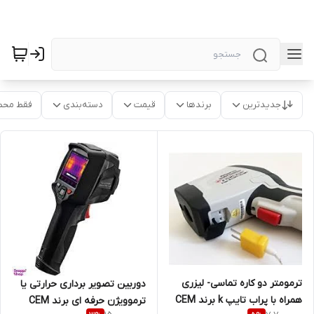
جدیدترین
برندها
قیمت
دسته‌بندی
فقط محص
ترمومتر دو کاره تماسی- لیزری
دوربین تصویر برداری حرارتی یا
همراه با پراب تایپ k برند CEM
ترموویژن حرفه ای برند CEM