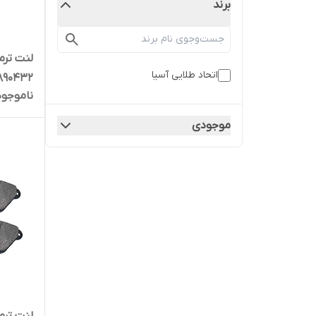
برند
لنت ترم
اتحاد طلایی آسیا
890432
ناموجود
موجودی