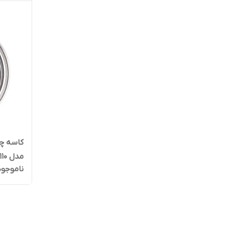
کاسه چر
ناموجود
اس