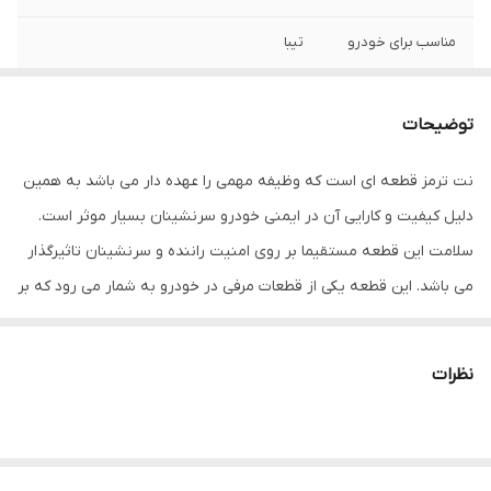
مناسب برای خودرو
تیبا
توضیحات
نت ترمز قطعه ای است که وظیفه مهمی را عهده دار می باشد به همین
دلیل کیفیت و کارایی آن در ایمنی خودرو سرنشینان بسیار موثر است.
سلامت این قطعه مستقیما بر روی امنیت راننده و سرنشینان تاثیرگذار
می باشد. این قطعه یکی از قطعات مرفی در خودرو به شمار می رود که بر
اساس کارکرد خودرو محاسبه می گردد. به مرور زمان و کار کردن خودرو
لنت ها تمام می شود و در نتیجه دیسک و فحه نیز درگیر می شود که
نظرات
باعث خسارات مالی زیادی می شود. لنت ترمز های اتحاد طلایی آسیا با
کیفیت بالا تولید شده و طول عمر بالایی داررند وظیفه این قطعه ایجاد
نیروی اصطکاکی است که انرژی جنبشی که از موتور به چرخ ها منتقل