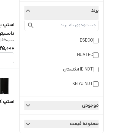
برند
ا
دانسیتومت
,650,000
ESECO
25,000
HUATEC
IE NDT انگلستان
KEIYU NDT
LCNDT
استپ کال
موجودی
Radiban
محدوده قیمت
xograph