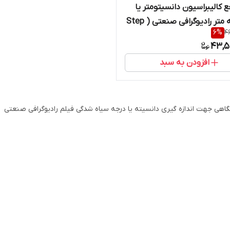
ع کالیبراسیون دانسیتومتر یا
دانسیته متر رادیوگرافی صنعتی ( Step
6
%
4
wedge) ساخت کمپانی IE NDT
43,5
ن
افزودن به سبد
اهی جهت اندازه گیری دانسیته یا درجه سیاه شدگی فیلم رادیوگرافی صنعتی