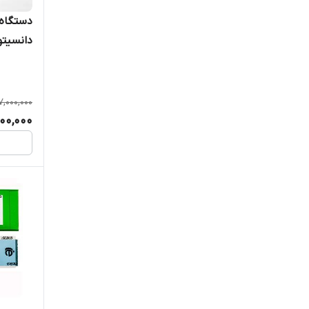
20009Tساخت کمپانی LCNDT
7,000,000
00,000