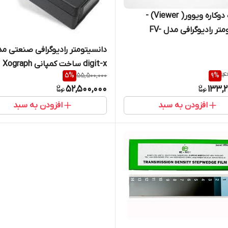
دستگاه دوکاره ویوور( Viewer) -
دانسیتومتر رادیوگرافی مدل FV-
دانسیتومتر رادی
digit-x ساخت کمپانی Xograph
5
%
55,500,000
9
%
14
انگلستان
52,500,000
133,2
افزودن به سبد
افزودن به سبد