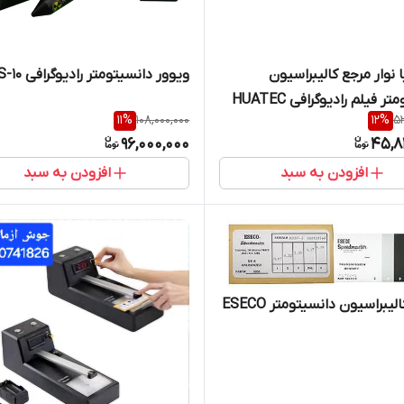
ستپ یا نوار مرجع کالیبراسیون
ویوور دانسیتومتر رادیوگرافی DNS-10
ر فیلم رادیوگرافی HUATEC
11
%
108,000,000
12
%
52
96,000,000
45,8
افزودن به سبد
افزودن به سبد
یبراسیون دانسیتومتر ESECO