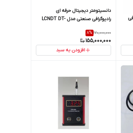
دانسیتومتر دیجیتال حرفه ای
گرافی
رادیوگرافی صنعتی مدل LCNDT DT-
200 ساخت شرکت LCNDT
8
%
170,000,000
155,000,000
افزودن به سبد