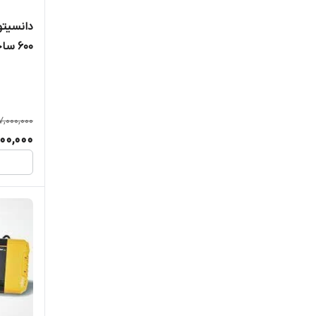
600 ساخت کمپانی sinus NDT group
7,000,000
00,000