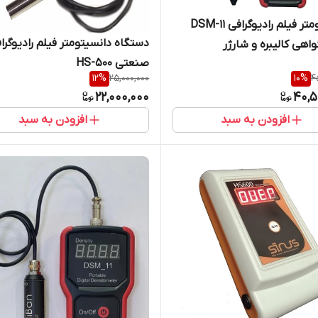
دانسیتومتر فیلم رادیوگرافی DSM-11
دستگاه دانسیتومتر فیلم رادیو
واهی کالیبره و شارژر
صنعتی HS-500
12
%
25,000,000
10
%
4
22,000,000
40,5
افزودن به سبد
افزودن به سبد