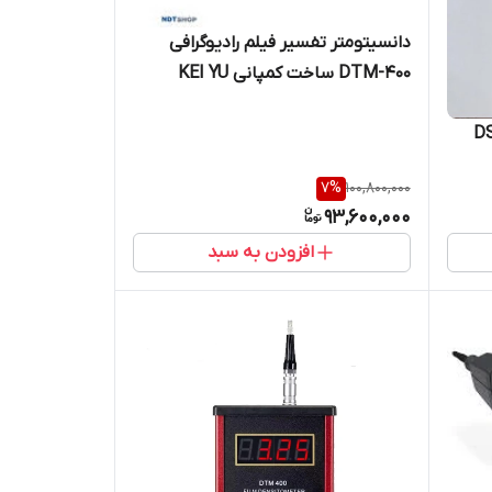
دانسیتومتر تفسیر فیلم رادیوگرافی
DTM-400 ساخت کمپانی KEI YU
تایوان
7
%
100,800,000
93,600,000
افزودن به سبد