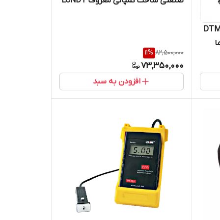
صنعتی ساخت کمپانی معروف LCNDT
ادیوگرافی DTM-400
ا
11
%
82,500,000
73,350,000
افزودن به سبد