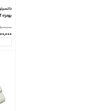
بهمراه گ
5,000,000
00,000