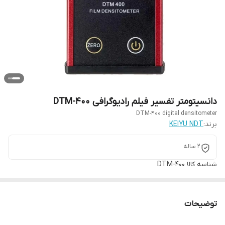
دانسیتومتر تفسیر فیلم رادیوگرافی DTM-400
DTM-400 digital densitometer
برند:
KEIYU NDT
2 ساله
شناسه کالا
DTM-400
توضیحات