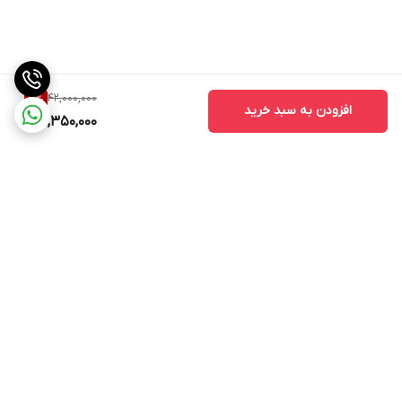
42,000,000
3
%
افزودن به سبد خرید
40,350,000
برگشت به بالا