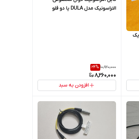
التراسونیک مدل DULA یا دو قلو
مناسب پراب TR با کانکتور لمو یک به
لمو
یک
24
%
10,920,000
8,260,000
افزودن به سبد