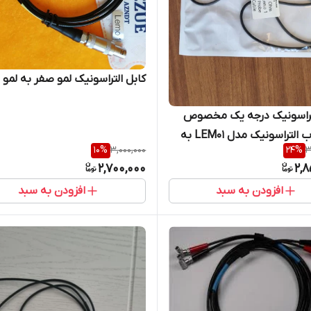
کابل التراسونیک لمو صفر به لمو 
لتراسونیک درجه یک مخصوص
عیب یاب التراسونیک مدل LEM01 به
10
%
3,000,000
24
%
3
A
2,700,000
2,8
افزودن به سبد
افزودن به سبد