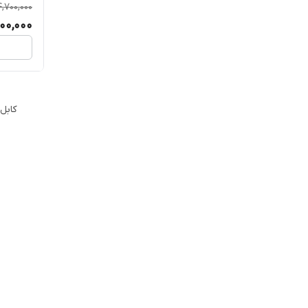
4,700,000
00,000
کابل 