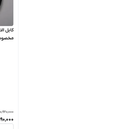
کابل الت
مخصوص 
TR
10,920,000
190,000