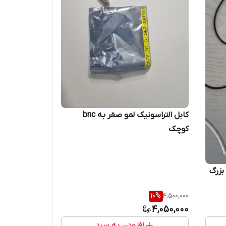
کابل التراسونیک لمو صفر به bnc
کوچک
10
%
4,500,000
4,050,000
افزودن به سبد