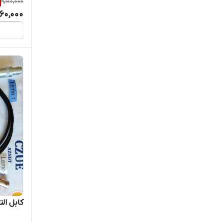
9,100,000
یک
260,000
کابل ال