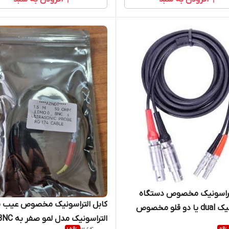
لتراسونیک مخصوص دستگاه
کابل التراسونیک مخصوص عیب 
التراسونیک dual یا دو قلو مخصوص
التراسونیک مدل لمو صفر ب
پراب TR برند AZNDT لمو صفر به لمو