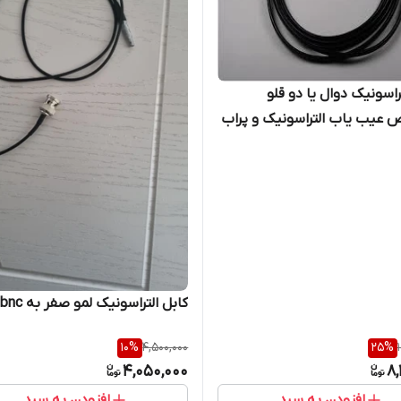
راسونیک دوال یا دو قلو
عیب یاب التراسونیک و پراب
کابل التراسونیک لمو صفر به bnc بزرگ
10
%
4,500,000
25
%
4,050,000
8,
افزودن به سبد
افزودن به سبد