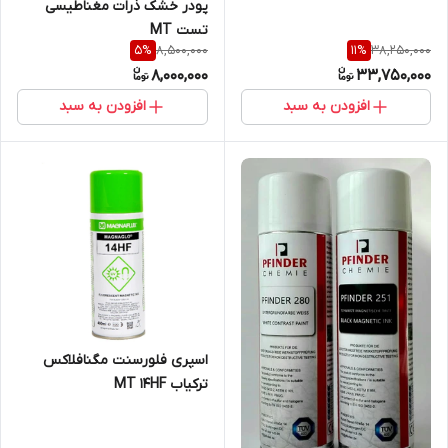
پودر خشک ذرات مغناطیسی
تست MT
8,500,000
38,250,000
5
%
11
%
8,000,000
33,750,000
افزودن به سبد
افزودن به سبد
اسپری فلورسنت مگنافلاکس
ترکیاب MT 14HF