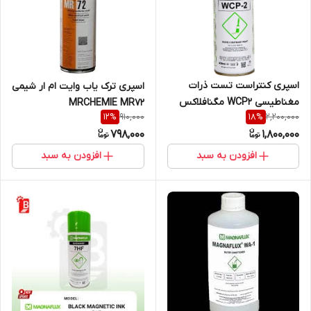
اسپری کنتراست تست ذرات
اسپری ترک یاب وایت ام ار شیمی
مغناطیسی WCP2 مگنافلاکس
MRCHEMIE MR72
910,000
2,200,000
12
%
18
%
اصل انگستان
798,000
1,800,000
افزودن به سبد
افزودن به سبد