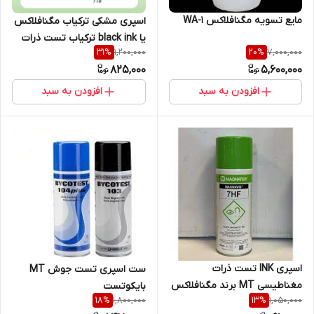
مایع تسویه مگنافلاکس WA-1
اسپری مشکی ترکیاب مگنافلاکس
یا black ink ترکیاب تست ذرات
1,200,000
7,000,000
31
%
20
%
مغناطیسی با کد فنی 7HF با
825,000
5,600,000
تاریخ انقضا 2 الی 3 سال
افزودن به سبد
افزودن به سبد
اسپری INK تست ذرات
ست اسپری تست جوش MT
مغناطیسی MT برند مگنافلاکس
بایکوتست
1,800,000
1,050,000
18
%
13
%
کد 7HF همراه سرتیفیکیت