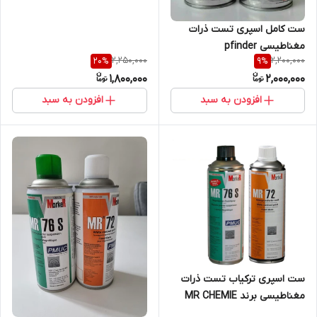
ست کامل اسپری تست ذرات
مغناطیسی pfinder
2,250,000
2,200,000
20
%
9
%
1,800,000
2,000,000
افزودن به سبد
افزودن به سبد
ست اسپری ترکیاب تست ذرات
مغناطیسی برند MR CHEMIE