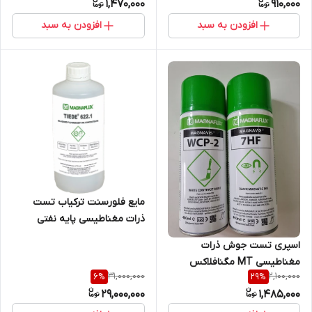
1,470,000
910,000
افزودن به سبد
افزودن به سبد
مایع فلورسنت ترکیاب تست
ذرات مغناطیسی پایه نفتی
Magnaflux 622.1
اسپری تست جوش ذرات
مغناطیسی MT مگنافلاکس
31,000,000
2,100,000
6
%
29
%
29,000,000
1,485,000