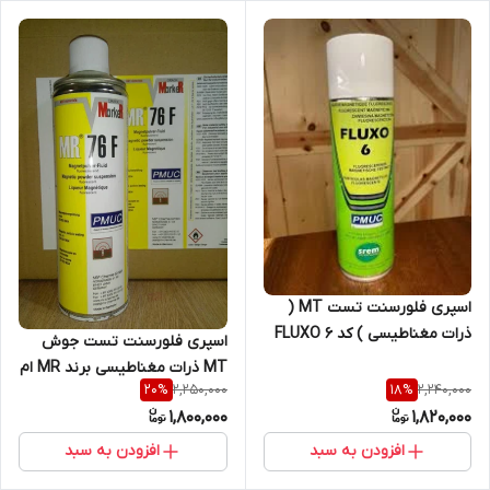
اسپری فلورسنت تست MT (
ذرات مغناطیسی ) کد FLUXO 6
اسپری فلورسنت تست جوش
ساخت کمپانی SREM فرانسه
MT ذرات مغناطیسی برند MR ام
2,250,000
2,240,000
20
%
18
%
ار شیمی ساخت آلمان حجم 500
1,800,000
1,820,000
میلی لیتر
افزودن به سبد
افزودن به سبد