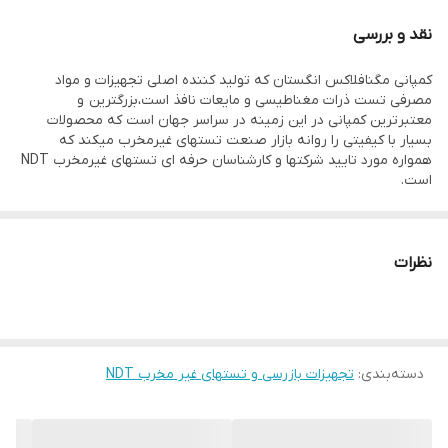
white contrast:WCP2
نقد و بررسی
کمپانی مگنافلاکس انگستان که تولید کننده اصلی تجهیزات و مواد
مصرفی تست ذرات مغناطیسی و مایعات نافذ است،بزرگترین و
معتبرترین کمپانی در این زمینه در سراسر جهان است که محصولات
بسیار با کیفیتی را روانه بازار صنعت تستهای غیرمخرب میکند که
همواره مورد تایید شرکتها و کارشناسان حرفه ای تستهای غیرمخرب NDT
است.
نظرات
دسته‌بندی
:
تجهیزات بازرسی و تستهای غیر مخرب NDT