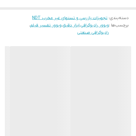
تغییر دما تغییر سرعت می دهند
دارای
کلید سلکتور لامپ
، که در حالت اول دستگاه استندبای است، در
دسته‌بندی
:
تجهیزات بازرسی و تستهای غیر مخرب NDT
برچسب‌ها :
ویوور رادیوگرافی
،
ابزار دقیق
،
ویوور تفسیر فیلم
،
حالت دوم ۷ سانتیمتر پائین صفحه روشن، در حالت سوم کل ۱۰
رادیوگرافی صنعتی
سانتیمتر صفحه روشن، و در حالت چهارم صفحه خاموش و اسپات
لایت روشن میشود.
گارانتی مطمئن ۲ ساله
مشخصات فیزیکی دستگاه ویوور RTI-LW55 :
دارای پایه متحرک که به صورت دسته برای حمل نیز استفاده می شود
پدال فلزی محکم صنعتی که با اتصال به ویوور ، به صورت اتوماتیک
فعال می شود
دارای
شیشه ضد خش ، نشکن و ضد یو-وی
با امکان تعویض بسیار
آسان و سریع
بدنه فلزی بسیار محکم و زیبا از جنس ورق ۱ میل گالوانیزه ، با رنگ
الکترواستاتیک براق