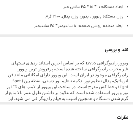
ابعاد دستگاه: ۱۰ * ۱۵ * ۴۵ سانتی متر
وزن دستگاه ویوور ، بدون وزن پدال: ۳۱۰۰ گرم
ابعاد منطقه روشن صفحه: ۱۰ سانتیمتر* ۲۵ سانتیمتر
قطر منطقه روشن دایره اسپـات لایـت دستگاه : ۵ سانتی متر
قابلیت نمایش فیلم تا دانسیته ۵ (به طور کامل و دقیق تست شده
نقد و بررسی
است)
ویوور رادیوگرافی
LW55
که بر اساس اخرین استانداردهای تستهای
دارای ولوم تنظیم شدت نور برای استفاده در منطقه روشن صفحه و
غیر مخرب رادیوگرافی ساخته شده است، پرفروش ترین ویوور
اسپات لایت
رادیوگرافی موجود در ایران است. این ویوور دارای امکاناتی مانند فن
اتوماتیک، پدال تنظیم نور، دکمه تنظیم نور دستی، نقطه بین
( Spot
دارای نور سفید که کمی متمایل به زرد می باشد. (این دستگاه با نور
Light)
و خط کش مدرج است. در ساخت این ویوور از لامپ های
LED
پر
زرد ، سبز ، آبی و غیره هم وجود دارد)
نور و بروز استفاده شده است که علاوه بر داشتن طول عمر بالا مانع از
گرم شدن دستگاه و همچنین اسیب به فیلم رادیوگرافی می شود. این
میزان مصرف برق : حداکثر ۵۵ وات در ساعت ( در حالت روشنائی کامل
دستگاه دارای گارانتی بی قید و شرط 2 ساله و خدمات پس از فروش
نامحدود است
.
صفحه، با بیشترین شدت نور و گرمترین دمای محیط)
نظرات
میزان تهویه: ۱۶ متر مکعب در دقیقه توسط دو عدد توربو فن بزرگ
صنعتی ۸۰ میلیمتری در پشت دستگاه، که به صورت هوشمند ، با