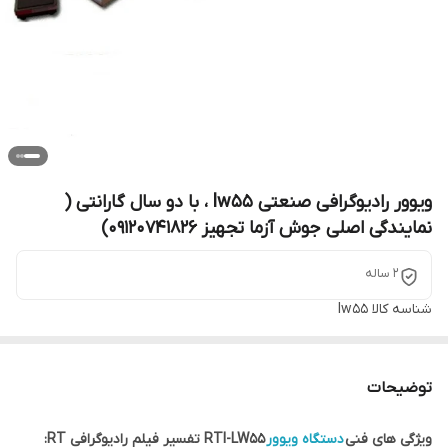
ویوور رادیوگرافی صنعتی lw55 ، با دو سال گارانتی (
نمایندگی اصلی جوش آزما تجهیز 09120741826)
2 ساله
شناسه کالا
lw55
توضیحات
ویژگی های فنی
دستگاه ویوور
RTI-LW55 تفسیر فیلم رادیوگرافی RT: