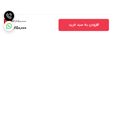
13,650,000
28
%
افزودن به سبد خرید
9,750,000
برگشت به بالا