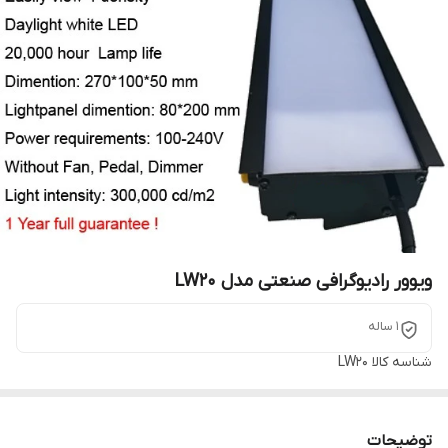
ویوور رادیوگرافی صنعتی مدل LW20
1 ساله
شناسه کالا
LW20
توضیحات