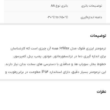
توضیحات باتری
باتری نوع AA
دامنه اندازه‌گیری
30°C to 650°C-
دقت
±1.0°C
توضیحات
ابعاد
75×85×175 سانتی‌متر
ترمومتر لیزری فلوک مدل 62Max همه آن چیزی است که کارشناسان
برای اندازه گیری دما در ترانسفورماتور، موتور، پمپ، پنل، کمپرسور،
خطوط بخار، سوپاپ ها، و منافذی با دسترسی های سخت بدان نیاز دارند.
این ترمومتر بسیار دقیق، دارای استاندارد IP54 مقاومت در برابر رطوبت و
گرد و غبار است. لازم به ذکر است کمپانی فلوک همانند خیلی ازبرندهای
آمریکایی دیگر همانند اپل ، محصولات خود را در کشور های گوناگون اعم
نظرات
از آمریکا ، هلند ، تایلند ،چین ، .... تولید می کند ولی تمام محصولات تحت
لیسانس و برندینگ کشور آمریکا می باشند.ضمنا تمام سری های