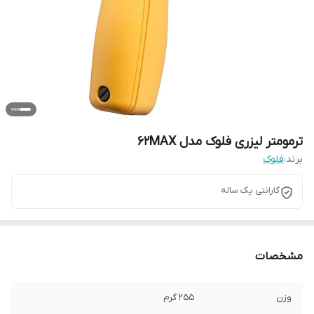
ترمومتر لیزری فلوک مدل 62MAX
برند:
فلوک
گارانتی یک ساله
مشخصات
وزن
255 گرم