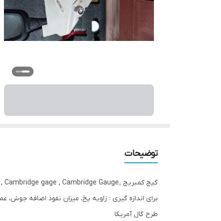
توضیحات
گیج کمبریج , Cambridge gage , Cambridge Gauge , (کاملترین گیج بازرسی چشمی جوش ، که به گیج 8 کاره یا گیج 12 کاره هم معروف است).
برای اندازه گیری : زاویه پخ، میزان نفوذ اضافه جوش، ع
طرح گال آمریکا