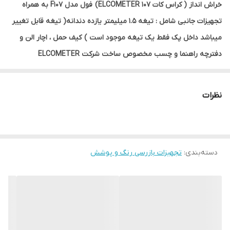
خراش انداز ( کراس کات ELCOMETER 107) فول مدل F107 به همراه
تجهیزات جانبی شامل : تیغه 1.5 میلیمتر یازده دندانه( تیغه قابل تغییر
میباشد داخل پک فقط یک تیغه موجود است ) کیف حمل ، اچار الن و
دفترچه راهنما و چسب مخصوص ساخت شرکت ELCOMETER
انگلستان
در زمان سفارش نوع تیغه و نوع چسب را به فروشگاه اطلاع دهید تا
نظرات
سفارش به درخواست شما ارسال شود .
این
کراس کات
Cross Cut مناسب برای تست چسبندگی پوشش و رنگ
تاضخامت 250 میکرون است، تست چسبندگی رنگ الکومتر در دو نوع
دسته‌بندی
:
تجهیزات بازرسی رنگ و پوشش
ساده و فول می باشد که در مدل ساده بدون چسب است.
خراش انداز رنگ الکومتر به همراه تجهیزات زیر می باشد:
»»
تیغه های کراس کات 1، 2 و 3 میلیمتر شش دندانه
»»
چسب خراش انداز مطابق استاندارد ASTM & ISO
»»
برس و ذره بین در مدل Full