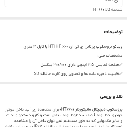
شناسه کالا
HT660
توضیحات
ویدئو بروسکوپ پرتابل اچ تی آی HTI HT 660 با کابل 3 متری
مشخصات فنی:
✅صفحه نمایش: 3.5 اینچی دارای 300/000 پیکسل
✅قابلیت ذخیره داده ها و تصاویر روی کارت حافظه SD
✅ دارای خروجی RGM ویدئو
✅ رزولوشن تصاویر گرفته شده: 640×640
نقد و بررسی
✅ فرمت تصاویر گرفته شده: JPEG
بروسکوپ دیجیتال مانیتوردار «HT660»
برای مشاهده زیر آب، داخل موتور
✅ضد آب: مطابق استاندارد IP65
خودرو، خط لوله فاضلاب، خطوط لوله انتقال نفت و گاز و جستجو و نجات
✅طول کابل : 3 متر و قطر لنز : 8.5 mm
و سایر مکانهایی که به طور مستقیم نمی توان داخل آن را مشاهده
نمود کاربرد دارد. این بروسکوپ با بهره از استاندارد IP67 در برابر آب مقاوم