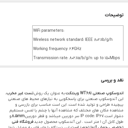
توضیحات
WiFi parameters:
Wireless network standard: IEEE 802.11b/g/h
Working frequency: 2.4GHz
Transmission rate: 802.11a/b/g/n: up to 150Mbps
Resolution: 640*480/1280*720/1920*1080/
1600*1200
نقد و بررسی
اندوسکوپ صنعتی WT681 وینتکت
به عنوان یک روش
تست غیر مخرب
،
Camera parameters:
این آندوسکوپ صنعتی برای پاسخگویی به نیازهای محیط های صنعتی
پیچیده طراحی و تولید شده است. این است مناسب برای بازرسی و
IP code: IP67
مشاهده مکان های مختلف که مشاهده آنها با چشم یا لمس مستقیم
Diameter: 8.5mm
دشوار است.IP code: IP67 سر دوربین میباشد و قطر دوربین
8.5mm
و
طول کابل آن 1 متر است . این آندسکوپ محصول جدید
فروشگاه فنی
Hose diameter: 6.5mm
تخضصی جوش آزما تجهیز است.
این دستگاه با وای فای به موبایل شما