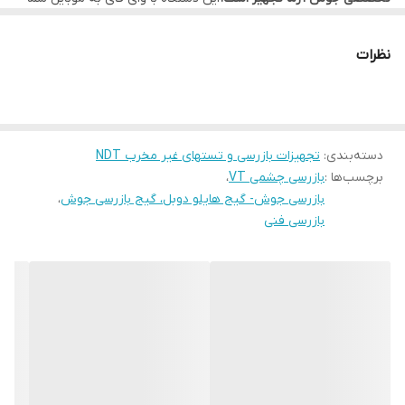
Coiler length: 100cm
متصل میشود . قابلیت اتصال به تمامی گوشی های اندروید را دارد .
Field of view angle: 60 degree
نظرات
Sensor: 2 megapixel GOMS
Auxiliary lighting: 6 high-brightness LED lights
دسته‌بندی
:
تجهیزات بازرسی و تستهای غیر مخرب NDT
Other parameters:
برچسب‌ها :
بازرسی چشمی VT
،
Working temperature: 0 ~ 45 °C (32 ~ 113 °F)
بازرسی جوش- گیج هایلو دوبل، گیج بازرسی جوش
،
بازرسی فنی
Power: Built-in 3.7V rechargeable lithium battery
Working time: 4-5 hours
Charging time: 5 hours
Weight: 287G