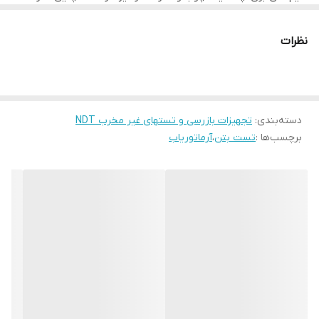
(6). تست مقدار میلگرد در هنگام ارزیابی و توسعه سازه قدیمی مانند
آرماتوریاب ها می توانند ضخامت پوشش روی میلگردها را نیز به کاربر
اعلام کنند.
نصب مبلمان و
نظرات
وضعیت هوا.
دسته‌بندی
:
تجهیزات بازرسی و تستهای غیر مخرب NDT
برچسب‌ها :
تست بتن
،
آرماتوریاب