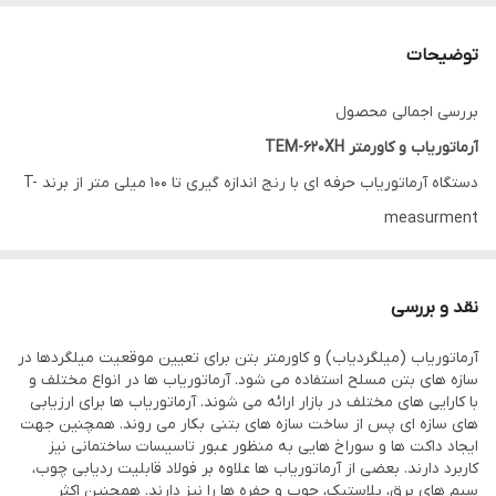
توضیحات
بررسی اجمالی محصول
آرماتوریاب و کاورمتر TEM-620XH
دستگاه آرماتوریاب حرفه ای با رنج اندازه گیری تا 100 میلی متر از برند T-
measurment
(1). آزمایش محل، توزیع، جهت و قطر میلگرد و ضخامت پوشش در
پروژه های سازه بتنی.
نقد و بررسی
(2). بازرسی و پذیرش کیفیت ساخت سازه بتنی.
آرماتوریاب (میلگردیاب) و کاورمتر بتن برای تعیین موقعیت میلگردها در
(3). ارزیابی کیفیت ساخت.
سازه های بتن مسلح استفاده می شود. آرماتوریاب ها در انواع مختلف و
(4). تعیین محل میلگرد برای عملیات حفاری، برش و مغزه گیری.
با کارایی های مختلف در بازار ارائه می شوند. آرماتوریاب ها برای ارزیابی
های سازه ای پس از ساخت سازه های بتنی بکار می روند. همچنین جهت
(5). آزمایش توزیع و جهت کابل های برق، خطوط لوله و فلزکاری در داخل
ایجاد داکت ها و سوراخ هایی به منظور عبور تاسیسات ساختمانی نیز
دیوارها و کف.
کاربرد دارند. بعضی از آرماتوریاب ها علاوه بر فولاد قابلیت ردیابی چوب،
سیم های برق، پلاستیک، چوب و حفره ها را نیز دارند. همچنین اکثر