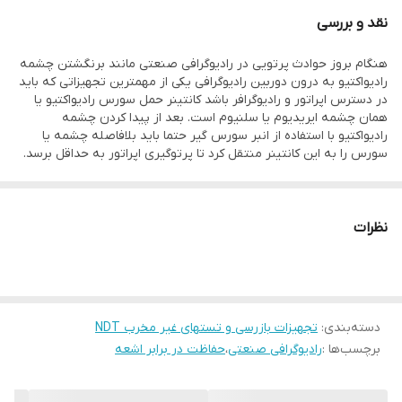
نقد و بررسی
هنگام بروز حوادث پرتویی در رادیوگرافی صنعتی مانند برنگشتن چشمه
رادیواکتیو به درون دوربین رادیوگرافی یکی از مهمترین تجهیزاتی که باید
در دسترس اپراتور و رادیوگرافر باشد کانتینر حمل سورس رادیواکتیو یا
همان چشمه ایریدیوم یا سلنیوم است. بعد از پیدا کردن چشمه
رادیواکتیو با استفاده از انبر سورس گیر حتما باید بلافاصله چشمه یا
سورس را به این کانتینر منتقل کرد تا پرتوگیری اپراتور به حداقل برسد.
نظرات
دسته‌بندی
:
تجهیزات بازرسی و تستهای غیر مخرب NDT
برچسب‌ها :
رادیوگرافی صنعتی
،
حفاظت در برابر اشعه