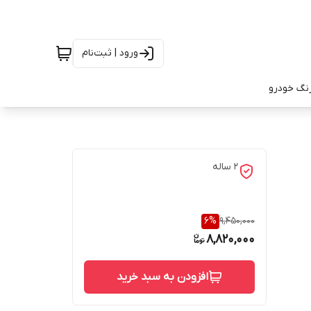
ورود | ثبت‌نام
رنگ خودرو
2 ساله
6
%
9,450,000
8,820,000
افزودن به سبد خرید