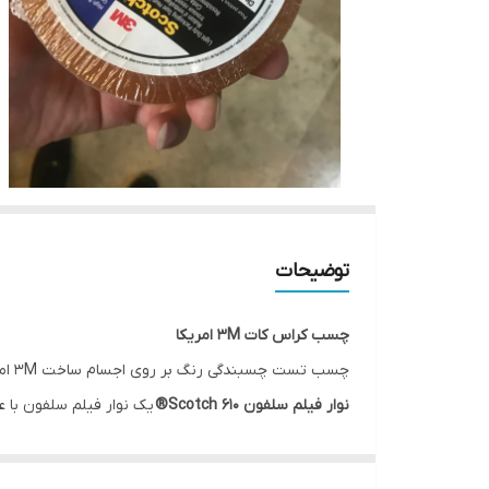
توضیحات
چسب کراس کات 3M امریکا
چسب تست چسبندگی رنگ بر روی اجسام ساخت 3M امریکا با استاندارد ISO
نوار فیلم سلفون 610 Scotch®
میلیمتر و طول 65 متر
ساخت امریکا