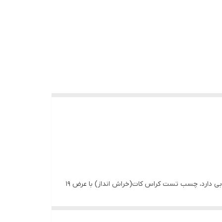
یک نوار فیلم سلفون با عملکرد بالا و دارای سیستم چسبندگی بالا است. این محصول چسبندگی بسیار خوبی دارد، چسب تست کراس کات(خراش انداز) با عرض 19