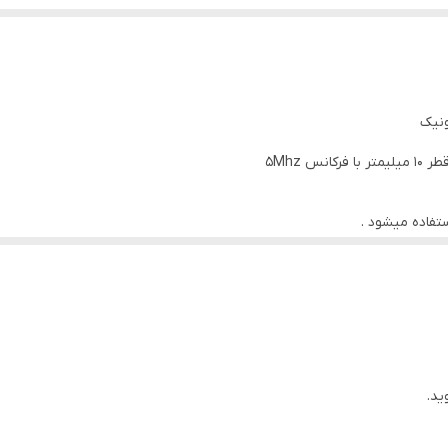
تفاده میشود .
ونیک
High Temp Probe for Ultrasonic Thickness Gauge
Frequency: 5MHz
لیمتر با فرکانس 5Mhz
Diameter: 12mm
تفاده میشود .
ید.