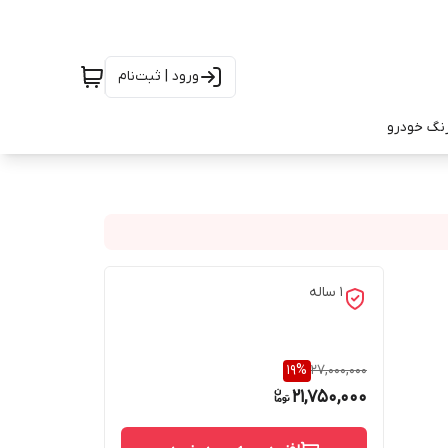
ورود | ثبت‌نام
رنگ خودرو
1 ساله
19
%
27,000,000
21,750,000