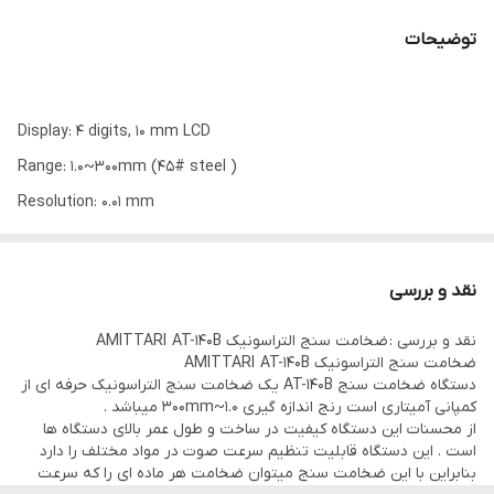
توضیحات
Display: 4 digits, 10 mm LCD
Range: 1.0~300mm (45# steel )
Resolution: 0.01 mm
Accuracy: ±(0.5%n+0.1)
Sound velocity: 500 ~9000 m/s
نقد و بررسی
Power supply: 4×1.5v AAA (UM-4) battery
نقد و بررسی : ضخامت سنج التراسونیک AMITTARI AT-140B
Operating condition: Temp. 0~40°C, Humidity 10~90%RH
ضخامت سنج التراسونیک AMITTARI AT-140B
Size: 148x63x28mm
دستگاه ضخامت سنج AT-140B یک ضخامت سنج التراسونیک حرفه ای از
کمپانی آمیتاری است رنج اندازه گیری 1.0~300mm میباشد .
Weight: about 185g (not including batteries)
از محسنات این دستگاه کیفیت در ساخت و طول عمر بالای دستگاه ها
Standard Accessory:
است . این دستگاه قابلیت تنظیم سرعت صوت در مواد مختلف را دارد
بنابراین با این ضخامت سنج میتوان ضخامت هر ماده ای را که سرعت
Carrying case 1 pc.