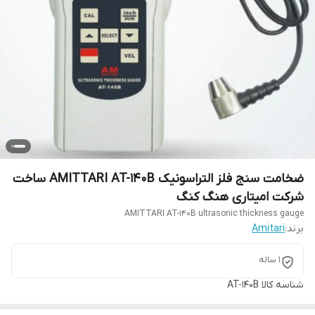
ضخامت سنج فلز التراسونیک AMITTARI AT-140B ساخت
شرکت امیتاری هنگ کنگ
AMITTARI AT-140B ultrasonic thickness gauge
برند:
Amitari
1 ساله
شناسه کالا
AT-140B