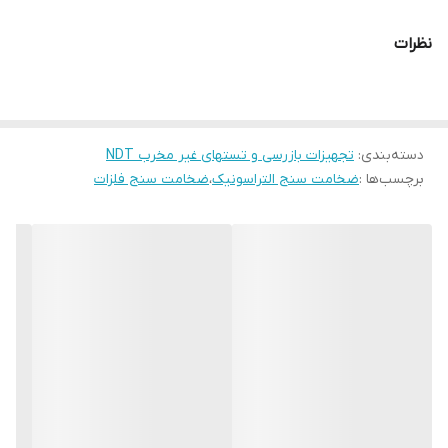
صوت در آن تعریف شده است را تعیین کرد.
Operation manual 1 pc.
نظرات
Ultrasonic sensor 1 pc.
Optional accessories:
1.USB data output
2.Bluetooth data output
دسته‌بندی
:
تجهیزات بازرسی و تستهای غیر مخرب NDT
برچسب‌ها :
ضخامت سنج التراسونیک
،
ضخامت سنج فلزات
3. 6Mφ6mm thin Material probe:
Measuring range(steel): 1.0 50.0mm
Operating temperature: -10~+60°C
4. 5Mφ12high temperature probe:
Measuring range(steel): 1.0~225.0mm(normal
temperature)
Measuring range(steel): 4.0~100.0mm (high
temperature)
Operating temperature: -10~+300°C