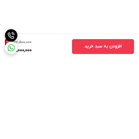
67,500,000
12
%
افزودن به سبد خرید
59,000,000
برگشت به بالا