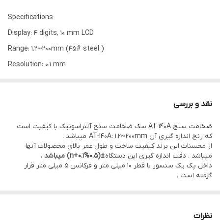
Specifications
Display: 4 digits, 10 mm LCD
Range: 1.2~200mm (45# steel )
Resolution: 0.1 mm
Accuracy: ±(0.5%n+0.1)
Sound velocity: 500 ~9000 m/s
نقد و بررسی
Power supply: 4×1.5v AAA (UM-4) battery
ضخامت سنج AT-140A سک ضخامت سنج آلتراسونیک با کیفیت است
Operating condition: Temp. 0~40°C, Humidity 10~90%RH
که رنج اندازه گیری آن AT-140A: 1.2~200mm میباشد .
Size: 148x63x28mm
از محسنات این برند کیفیت ساخت و طول عمر بالای محصولات آنها
میباشد . دقت اندازه گیری این دستگاه
±(0.5%n+0.1) میباشد .
Weight: about 185g (not including batteries)
داخل پک یک سنسور با قطر 10 میلی متر و فرکانس 5 میلی متر قرار
Standard Accessory:
گرفته است .
Carrying case 1 pc.
Operation manual 1 pc.
نظرات