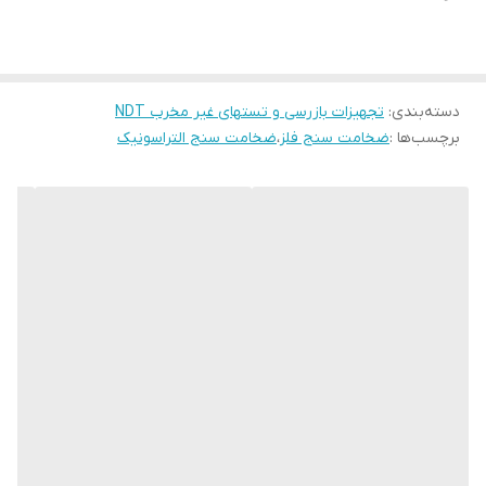
Ultrasonic sensor 1 pc.
Optional accessories:
1.USB data output
2.Bluetooth data output
دسته‌بندی
:
تجهیزات بازرسی و تستهای غیر مخرب NDT
برچسب‌ها :
ضخامت سنج فلز
،
ضخامت سنج التراسونیک
3. 6Mφ6mm thin Material probe:
Measuring range(steel): 1.0 50.0mm
Operating temperature: -10~+60°C
4. 5Mφ12high temperature probe:
Measuring range(steel): 1.0~225.0mm(normal
temperature)
Measuring range(steel): 4.0~100.0mm (high
temperature)