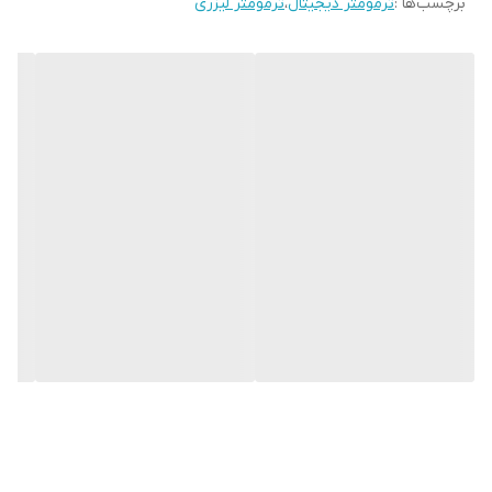
برچسب‌ها :
ترمومتر دیجیتال
،
ترمومتر لیزری
و یا کابل RS-232 به وسیله نرم افزار مربوطه را دارد . قابلیت اتصال پراب
رنگ
نقره ای
های تیپ J / K / T / E / R / S / PT 100 و از دیگر ویژگی های دستگاه
می باشد .