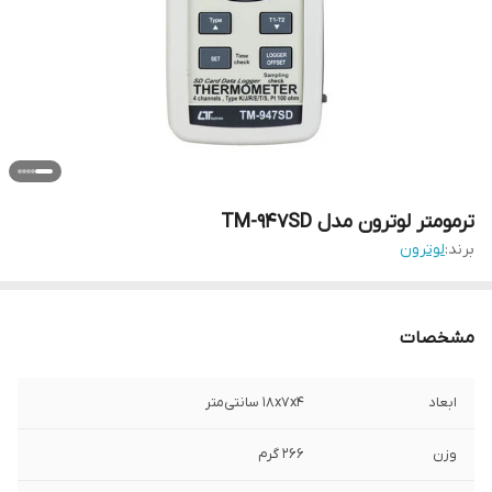
ترمومتر لوترون مدل TM-947SD
برند:
لوترون
مشخصات
ابعاد
18x7x4 سانتی‌متر
وزن
266 گرم