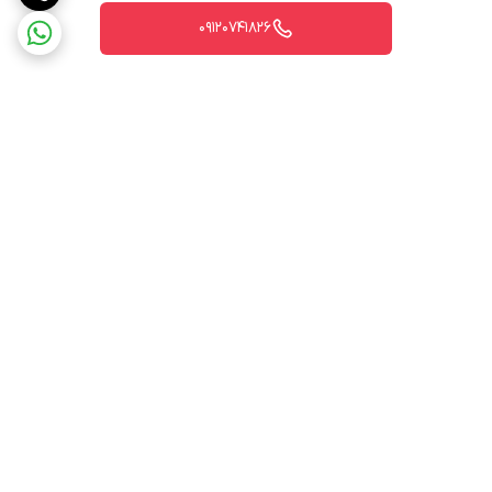
09120741826
برگشت به بالا
ارسال ویژه
پشتیبانی ۲۴ ساعته