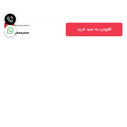
90,000,000
23
%
افزودن به سبد خرید
69,000,000
برگشت به بالا