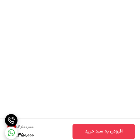
82,500,000
7
%
افزودن به سبد خرید
76,350,000