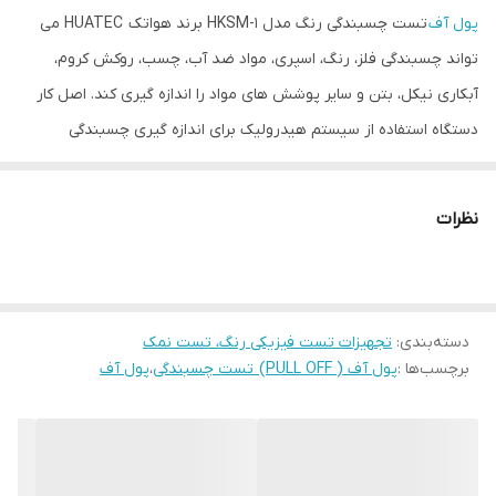
پول آف
تست چسبندگی رنگ مدل HKSM-1 برند هواتک HUATEC می
تواند چسبندگی فلز، رنگ، اسپری، مواد ضد آب، چسب، روکش کروم،
آبکاری نیکل، بتن و سایر پوشش های مواد را اندازه گیری کند. اصل کار
دستگاه استفاده از سیستم هیدرولیک برای اندازه گیری چسبندگی
پوشش با قطر معین روی سطح ماتریس است. صفحه نمایش دیجیتال
چند منظوره تستر اندازه چسبندگی را با MPa یا KN به عنوان واحد
نظرات
نمایش نشان می دهد. در این کالا صفحه نمایش دیجیتال، نتایج آزمون
بصری و قابل اعتماد است و متفاوت از دستگاه علامت گذاری، خطای
مشاهده انسان کاهش می یابد. محصول با توجه به طراحی و ساخت
دسته‌بندی
:
تجهیزات تست فیزیکی رنگ، تست نمک
استانداردهای بین المللی و ملی، تکنولوژی پیشرو، از عملکرد پایدار و
برچسب‌ها :
پول آف ( PULL OFF) تست چسبندگی
،
پول آف
کیفیت بسیار بالا برخوردار میباشد.
Conforming standard
ISO 4624 Paints and varnishes Pull-offtest for adhesion
② ASTM D 4541 StandardTest Method for Pull-Off Strength of