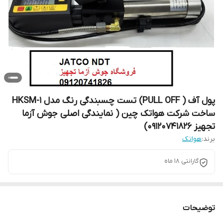
پول آف ( PULL OFF) تست چسبندگی رنگ مدل HKSM-1
ساخت شرکت هواتک چین ( نمایندگی اصلی جوش آزما
تجهیز 09120741826)
برند:
هواتک
گارانتی 18 ماه
توضیحات