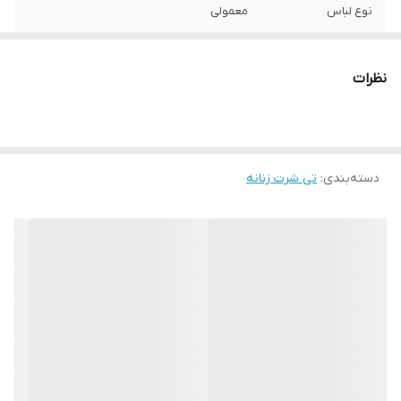
نوع لباس
معمولی
یقه
گرد
نظرات
آستین
کوتاه
مورد استفاده
روزمره
دسته‌بندی
:
تی شرت زنانه
توضیحات جنس
85 % کتان + 15 % پلی استر
جزئیات
- کیفیت و دوخت مطلوب - چاپ ماندگار و با
کیفیت - لطافت و نرمی محصول - کشسان
بودن البسه
نگهداری
- توجه داشته باشید بهتر است برای شستشو از
آب با دمای کمتر از 30 درجه استفاده کنید.
کشور مبدا برند
ترکیه