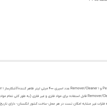
Penetrant ۱ عدد اسپری ۴۰۰ میلی لیتر پاک کننده Remover/Cleaner قابل استفاده برای مواد فلزی و غی
شابه امکان تست در هر محل- ساخت کشور انگستان- دارای تاریخ انقضا 2 الی 3 ساله همراه با سرت