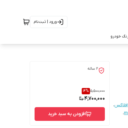
ورود | ثبت‌نام
رنگ خودرو
2 ساله
14
%
5,500,000
4,700,000
فلاکس
،
،
افزودن به سبد خرید