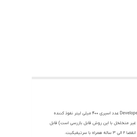
حاوی ست سه عددی اسپری های Developer و Penetrant و Remover/Cleaner ۱ عدد اسپری ۴۰۰ میلی لیتر ظاهر کننده/آشکارساز Developer ۱ عدد اسپری ۴۰۰ میلی لیتر نفوذ کننده
ر فلزی (به طور کلی تمام مواد غیر متخلخل با این روش قابل بازرسی است) قابل
یفیکیت.