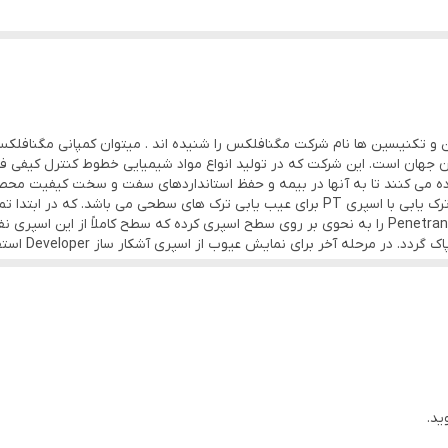
و تکنیسین ها نام شرکت مگنافلکس را شنیده اند . میتوان کمپانی مگنافلک
ن جهان است. این شرکت که در تولید انواع مواد شیمیایی خطوط کنترل کیفی فع
 می کنند تا به آنها در بیمه و حفظ استانداردهای سفت و سخت کیفیت محصولا
شده (سطح باید عاری از چربی، روغن و ... باشد) سپس Penetrant را به نحوی بر روی سطح اسپری کرده ک
مرحله آخر برای نمایش عیوب از اسپری آشکار ساز Developer استفاده نمایید .
ید.