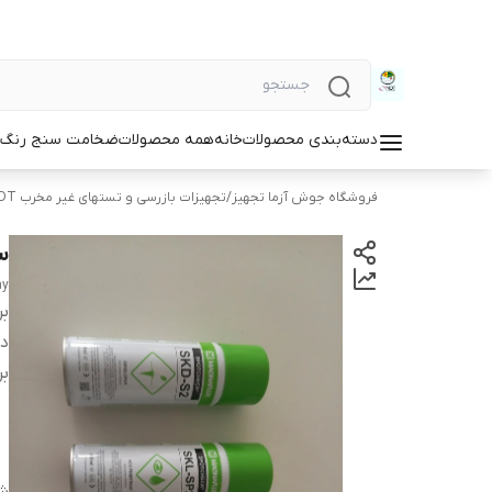
دسته‌بندی محصولات
خانه
همه محصولات
ضخامت سنج رنگ و
فروشگاه جوش آزما تجهیز
/
تجهیزات بازرسی و تستهای غیر مخرب NDT
س
ay
بر
دس
بر
شن