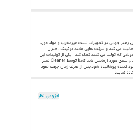
س رهبر جهانی در تجهیزات تست غیرمخرب و مواد مورد
الیت می کند و شرکت هایی مانند بوئینگ ، جنرال
تی که تولید می کنند کمک کند . یکی از تولیدات این
کمپانی معتبر تولیدات اسپری های نافذ می باشد. تست ترک یابی با اسپری PT برای عیب یابی ترک های سطحی می باشد. که در ابتدا تمام سطح مورد آزمایش باید کاملاً توسط Cleaner تمیز
ه سطح کاملاً از این اسپری نفوذ کننده پوشانیده شود.پس از صرف زمان جهت نفوذ
افزودن نظر