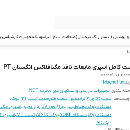
 پوشش ( تستر رنگ دیجیتال)
ضخامت سنج التراسونیک
تجهیزات کارشناسی 
ت کامل اسپری مایعات نافذ مگنافلاکس انگستان PT
Magnaflux PT spr
ند:
Magnaflux
ته‌بندی
:
تجهیزات بازرسی و تستهای غیر مخرب NDT
چسب‌ها :
تست pt
،
چراغ فرابنفش
،
تست فلورسنت
،
تست mt
،
یوک
،
دستگاه یوک مغناطیسی
،
چراغ قوه UV
،
ابزار دقیق
،
اسپری مگنا
دستگاه یوک
،
دستگاه YOKE
،
یوک AC-DC
،
تست MT
،
اسپری mt
یوک AC
اسه کالا
PT