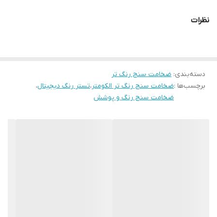
1. شانه مناسب را با توجه به ضخامت تقریبی شناخته شده انتخاب کنید.
نظرات
2. شانه را عمود بر پوشش سطحی که باید اندازه گیری شود نگه دارید.
3. روی پوشش فشار دهید تا شانه به صورت مربع روی سطح قرار گیرد.
4. ضخامت فیلم مرطوب بین بالاترین پله ای است که روکش شده و
دسته‌بندی
:
ضخامت سنج رنگ تر
مرحله بعدی (بالاتر) که بدون پوشش باقی می ماند.
برچسب‌ها :
ضخامت سنج رنگ تر الکومتر
،
تستر رنگ دیجیتال
،
ضخامت سنج رنگ و پوشش