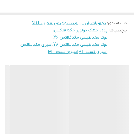
• ASTM E165
• Boeing BAC 5423 PSD 6-46 or 8-4
• Boeing PS-21202
دسته‌بندی
:
تجهیزات بازرسی و تستهای غیر مخرب NDT
برچسب‌ها :
پودر خشک دولوپر مگنا فلاکس
،
• GE P3TF2
یوک مغناطیسی مگنافلاکس Y6
،
• Honeywell EMS 52309
یوک مغناطیسی مگنافلاکس Y8
،
اسپری مگنافلاکس
،
• ISO 3452-2
اسپری تست PT
،
اسپری تست MT
• MIL-STD-2132
• MIL-STD-271
• Pratt & Whitney PMC 4356
• QPL SAE AMS 2644
حجم بسته بندی پودر خشک PT برند MAGNAFLUX ZP-4B:
10 lb / 4.53 kg pail
20 lb / 9.07 kg pail