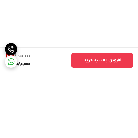
16,800,000
4
%
افزودن به سبد خرید
16,080,000
برگشت به بالا