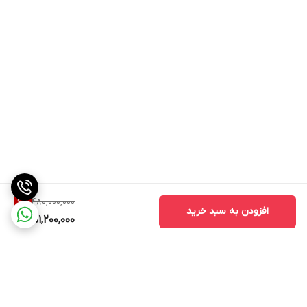
480,000,000
6
%
افزودن به سبد خرید
451,200,000