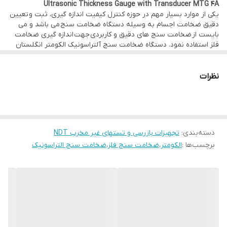
حافظه ذخیره اطلاعات
Ultrasonic Thickness Gauge with Transducer MTG 4A
یکی از موارد بسیار مهم در حوزه کنترل کیفیت اندازه گیری، ثبت و تعیین
خروجی Bluetooth و USB به همراه نرم افزار انتقال اطلاعات و
دقیق ضخامت اجسام به وسیله دستگاه ضخامت سنج می باشد و می
مدیریت فایل
بایست از ضخامت سنج های دقیق و کاربردی جهت اندازه گیری ضخامت
فلز استفاده نمود. دستگاه ضخامت سنج آلتراسونیک الکومتر انگلستان
داراي قابليت انتقال داده ها با بلوتوث
مدل MTG4 یکی از دقیق ترین و بهترین ضخامت سنج های رنگ و
پوشش موجود در جهان است که در کشور ما نیز میان کارشناسان و
– محدوده اندازه گیری : (P-E: 0.63-500mm (0.025-20″
مهندسین بازرسی فنی و کنترل کیفی از محبوبیت بالایی برخوردار است.
نظرات
دسته‌بندی
:
تجهیزات بازرسی و تستهای غیر مخرب NDT
برچسب‌ها :
الکومتر
،
ضخامت سنج فلز
،
ضخامت سنج التراسونیک