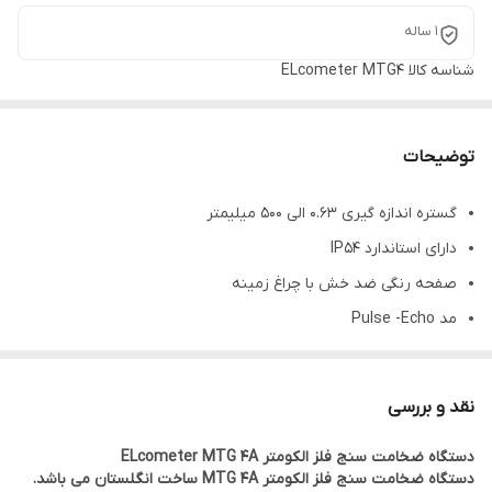
1 ساله
شناسه کالا
ELcometer MTG4
توضیحات
گستره اندازه گیری 0.63 الی 500 میلیمتر
دارای استاندارد IP54
صفحه رنگی ضد خش با چراغ زمینه
مد Pulse -Echo
کالیبراسیون بر اساس جنس مشخص
دارای مد Velocity جهت مشخص کردن یکنواختی مواد و سرعت
نقد و بررسی
صحیح کالیبراسیون
دستگاه ضخامت سنج فلز الکومتر ELcometer MTG 4A
مد اسکن
دستگاه ضخامت سنج فلز الکومتر MTG 4A ساخت انگلستان می باشد.