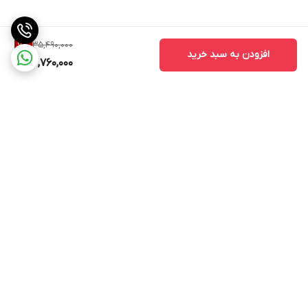
35,490,000
7
%
افزودن به سبد خرید
32,760,000
برگشت به بالا