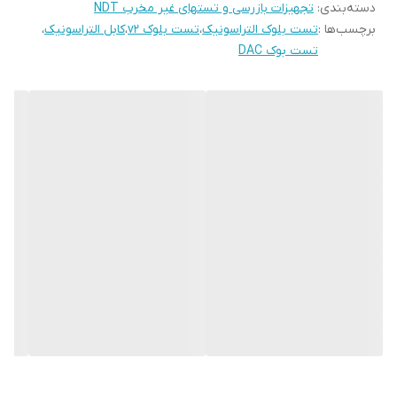
دسته‌بندی
:
تجهیزات بازرسی و تستهای غیر مخرب NDT
برچسب‌ها :
تست بلوک التراسونیک
،
تست بلوک v2
،
کابل التراسونیک
،
تست بوک DAC