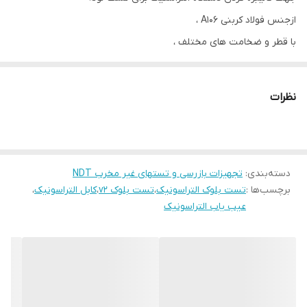
ازجنس فولاد کربنی A106 ،
با قطر و ضخامت های مختلف ،
تلرانس ابعادی 100 میکرون ،
کیفیت بسیار بالا
نظرات
کیف کاور برزنتی
دسته‌بندی
:
تجهیزات بازرسی و تستهای غیر مخرب NDT
برچسب‌ها :
تست بلوک التراسونیک
،
تست بلوک v2
،
کابل التراسونیک
،
عیب یاب التراسونیک