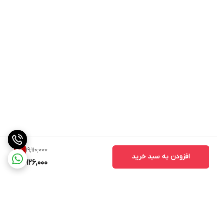
19,110,000
11
%
افزودن به سبد خرید
16,926,000